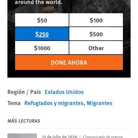
around the world.
$50
$100
$250
$500
$1000
Other
DONE AHORA
Región / País
Estados Unidos
Tema
Refugiados y migrantes
Migrantes
MÁS LECTURAS
15 de julio de 2026
Comunicado de prensa