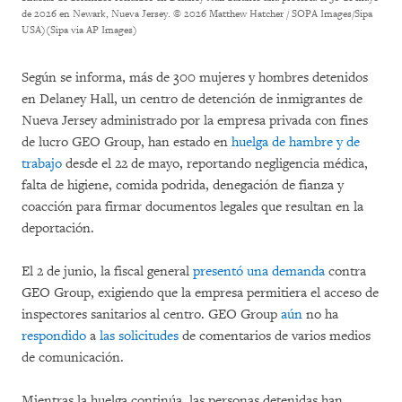
de 2026 en Newark, Nueva Jersey.
© 2026 Matthew Hatcher / SOPA Images/Sipa
USA)(Sipa via AP Images)
Según se informa, más de 300 mujeres y hombres detenidos
en Delaney Hall, un centro de detención de inmigrantes de
Nueva Jersey administrado por la empresa privada con fines
de lucro GEO Group, han estado en
huelga de hambre y de
trabajo
desde el 22 de mayo, reportando negligencia médica,
falta de higiene, comida podrida, denegación de fianza y
coacción para firmar documentos legales que resultan en la
deportación.
El 2 de junio, la fiscal general
presentó una demanda
contra
GEO Group, exigiendo que la empresa permitiera el acceso de
inspectores sanitarios al centro. GEO Group
aún
no ha
respondido
a
las solicitudes
de comentarios de varios medios
de comunicación.
Mientras la huelga continúa, las personas detenidas han