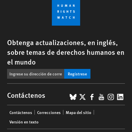
Obtenga actualizaciones, en inglés,
sobre temas de derechos humanos en
el mundo
Regístrese
BlueSky
X
Facebook
YouTub
Insta
Lin
Contáctenos
Footer
Contáctenos
Correcciones
Mapa del sitio
menu
Versión en texto