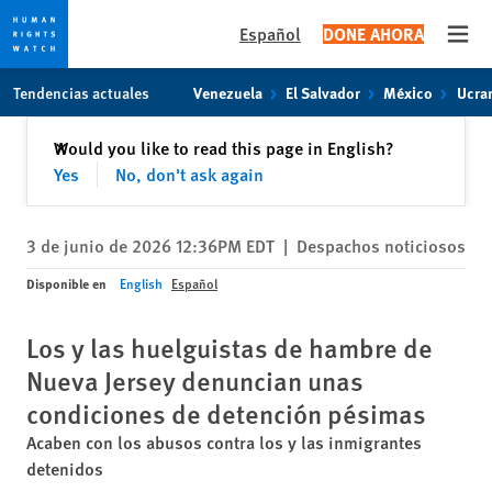
Español
DONE AHORA
Open
Skip
Skip
Tendencias actuales
Venezuela
El Salvador
México
Ucra
to
to
cookie
main
Cerrar
Would you like to read this page in English?
✕
privacy
content
Yes
No, don't ask again
notice
3 de junio de 2026 12:36PM EDT
|
Despachos noticiosos
Disponible en
English
Español
Los y las huelguistas de hambre de
Nueva Jersey denuncian unas
condiciones de detención pésimas
Acaben con los abusos contra los y las inmigrantes
detenidos