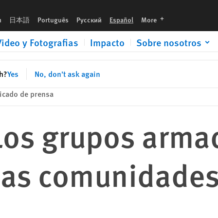
en Putumayo
languages
h
日本語
Português
Русский
Español
More
Video y Fotografias
Impacto
Sobre nosotros
sh?
Yes
No, don't ask again
cado de prensa
Los grupos arma
las comunidades