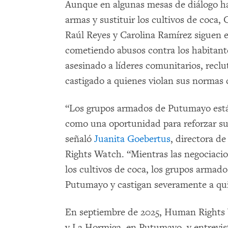
Aunque en algunas mesas de diálogo ha
armas y sustituir los cultivos de coca,
Raúl Reyes y Carolina Ramírez siguen es
cometiendo abusos contra los habitant
asesinado a líderes comunitarios, reclu
castigado a quienes violan sus normas 
“Los grupos armados de Putumayo están
como una oportunidad para reforzar su 
señaló
Juanita Goebertus
, directora d
Rights Watch. “Mientras las negociacio
los cultivos de coca, los grupos armad
Putumayo y castigan severamente a qu
En septiembre de 2025, Human Rights W
y La Hormiga, en Putumayo, y entrevistó