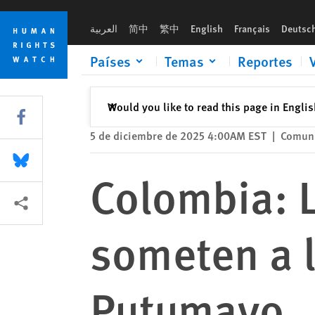
Skip
Skip
Colombia: Los grupos armados someten a las comunidades 
to
to
العربية
简中
繁中
English
Français
Deutsc
cookie
main
privacy
content
Países
Temas
Reportes
notice
Cerrar
Would you like to read this page in Engli
✕
Share this via Facebook
5 de diciembre de 2025 4:00AM EST
|
Comuni
Share this via Bluesky
Colombia: 
Share this via Compartir
someten a 
Putumayo