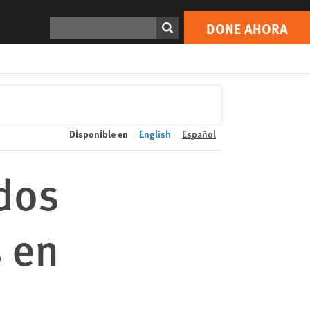
DONE AHORA
Print
Buscar
DONE AHORA
Disponible en
English
Español
dos
 en