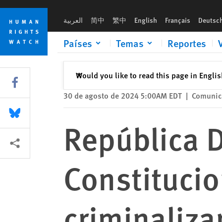
Skip
Skip
República Dominicana: El Tribunal Constitucional revisa leyes
to
to
العربية
简中
繁中
English
Français
Deutsc
cookie
main
privacy
content
Países
Temas
Reportes
notice
Cerrar
Would you like to read this page in Engli
✕
Share this via Facebook
30 de agosto de 2024 5:00AM EDT
|
Comunic
Share this via Bluesky
República D
Share this via Compartir
Constitucio
criminaliza