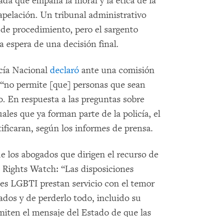
da que empaña la moral y la ética de la
apelación. Un tribunal administrativo
de procedimiento, pero el sargento
a espera de una decisión final.
icía Nacional
declaró
ante una comisión
e “no permite [que] personas que sean
. En respuesta a las preguntas sobre
les que ya forman parte de la policía, el
tificaran, según los informes de prensa.
e los abogados que dirigen el recurso de
 Rights Watch: “Las disposiciones
tes LGBTI prestan servicio con el temor
ados y de perderlo todo, incluido su
miten el mensaje del Estado de que las