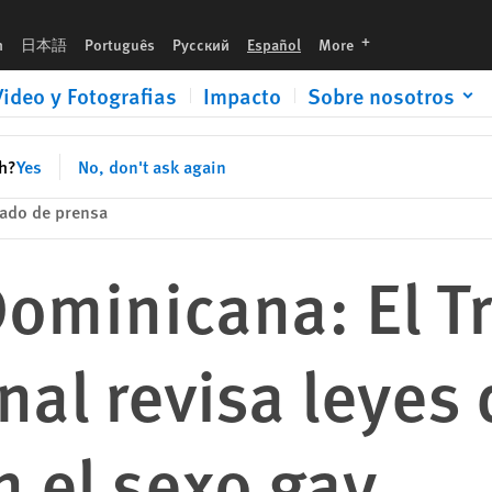
 que criminalizan el sexo gay
languages
h
日本語
Português
Русский
Español
More
Video y Fotografias
Impacto
Sobre nosotros
sh?
Yes
No, don't ask again
ado de prensa
ominicana: El T
nal revisa leyes
n el sexo gay