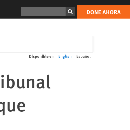
DONE AHORA
Print
Buscar
DONE AHORA
Disponible en
English
Español
ribunal
 que