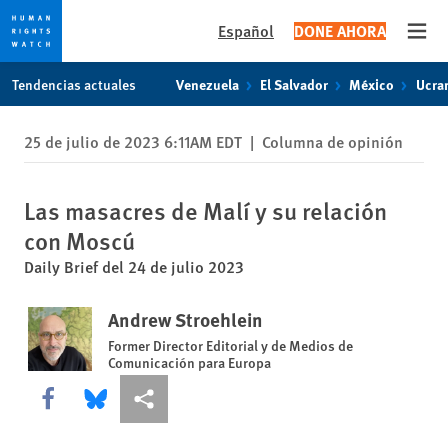
Español
DONE AHORA
Open
Skip
Skip
Tendencias actuales
Venezuela
El Salvador
México
Ucra
to
to
cookie
main
25 de julio de 2023 6:11AM EDT
|
Columna de opinión
privacy
content
notice
Las masacres de Malí y su relación
con Moscú
Daily Brief del 24 de julio 2023
Andrew Stroehlein
Former Director Editorial y de Medios de
Comunicación para Europa
Share this via Facebook
Share this via Bluesky
Share this via Compartir