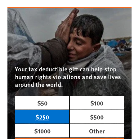
Your tax deductible gift can help stop
human rights violations and save lives
around the world.
$50
$100
$250
$500
$1000
Other