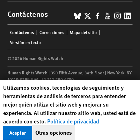
BlueSky
X
Facebook
YouTub
Insta
Lin
Contáctenos
Footer
Contáctenos
Correcciones
Mapa del sitio
menu
Versión en texto
© 2026 Human Rights Watch
Human Rights Watch
| 350 Fifth Avenue, 34th Floor | New York,
NY
10118-3299
USA
|
t
1.212.290.4700
Human Rights Watch cookie preferences
Utilizamos cookies, tecnologías de seguimiento y
Human Rights Watch
is a 501(C)(3) nonprofit registered in the US
herramientas de análisis de terceros para entender
under EIN: 13-2875808
mejor quién utiliza el sitio web y mejorar su
experiencia. Al utilizar nuestro sitio web, usted está de
acuerdo con esto.
Política de privacidad
Otras opciones
Aceptar