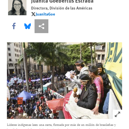
Juanita Goebertus Estrada
Directora, División de las Américas
JuanitaGoe
JuanitaGoe
Share this via Facebook
Share this via Bluesky
Share this via Compartir
Click to
Líderes indígenas leen una carta, firmada por más de un millón de brasileñas y