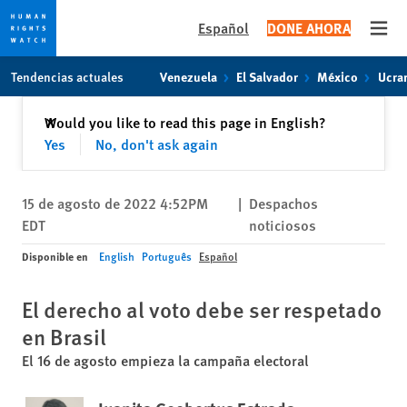
Español
DONE AHORA
Open
Skip
Skip
Tendencias actuales
Venezuela
El Salvador
México
Ucra
to
to
cookie
main
Cerrar
Would you like to read this page in English?
✕
privacy
content
Yes
No, don't ask again
notice
15 de agosto de 2022 4:52PM
|
Despachos
EDT
noticiosos
Disponible en
English
Português
Español
El derecho al voto debe ser respetado
en Brasil
El 16 de agosto empieza la campaña electoral