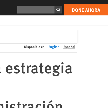
DONE AHORA
Print
Buscar
DONE AHORA
Disponible en
English
Español
 estrategia
istración