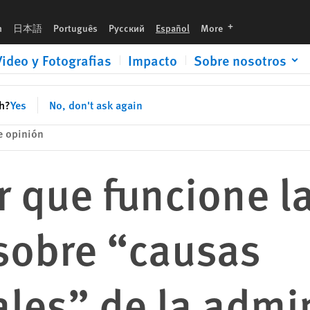
usas fundamentales” de la administración Biden-Harris
languages
h
日本語
Português
Русский
Español
More
Video y Fotografias
Impacto
Sobre nosotros
sh?
Yes
No, don't ask again
e opinión
 que funcione la
sobre “causas
les” de la admin