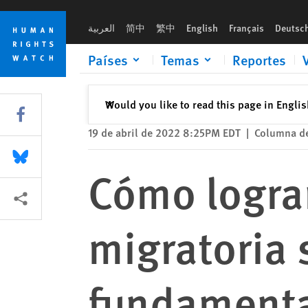
Skip
Skip
Cómo lograr que funcione la estrategia migratoria sobre “ca
to
to
العربية
简中
繁中
English
Français
Deutsc
cookie
main
privacy
content
Países
Temas
Reportes
notice
Cerrar
Would you like to read this page in Engli
✕
Share this via Facebook
19 de abril de 2022 8:25PM EDT
|
Columna d
Share this via Bluesky
Cómo lograr
Share this via Compartir
migratoria 
fundamenta