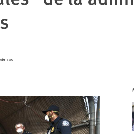
is
méricas