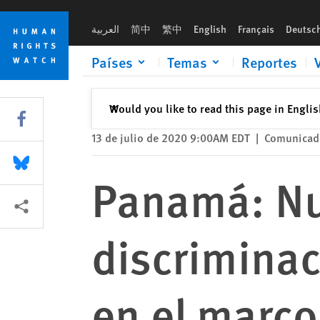
Skip
Skip
Panamá: Nuevos casos de discriminación contra personas tra
to
to
العربية
简中
繁中
English
Français
Deutsc
cookie
main
privacy
content
Países
Temas
Reportes
notice
Cerrar
Would you like to read this page in Engli
✕
Share this via Facebook
13 de julio de 2020 9:00AM EDT
|
Comunicado
Share this via Bluesky
Panamá: Nu
Share this via Compartir
discriminac
en el marco