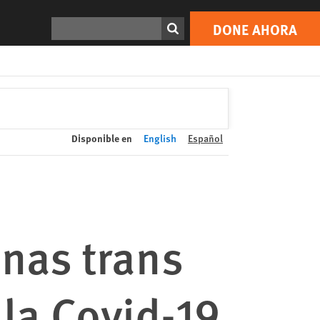
DONE AHORA
Print
Buscar
DONE AHORA
Disponible en
English
Español
nas trans
la Covid-19