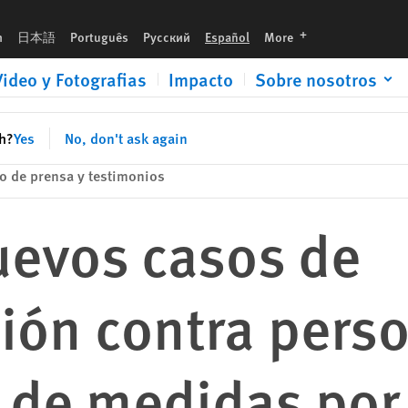
ns en el marco de medidas por la Covid-19
languages
h
日本語
Português
Русский
Español
More
Video y Fotografias
Impacto
Sobre nosotros
sh?
Yes
No, don't ask again
 de prensa y testimonios
evos casos de
ión contra perso
 de medidas por 