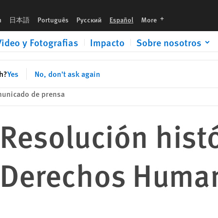
umanos de la ONU
languages
h
日本語
Português
Русский
Español
More
Video y Fotografias
Impacto
Sobre nosotros
sh?
Yes
No, don't ask again
unicado de prensa
Resolución histó
 Derechos Human