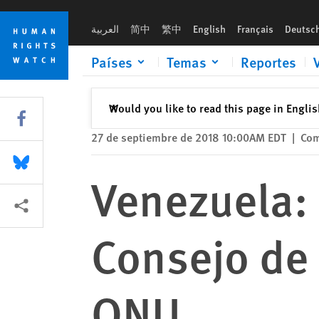
Skip
Skip
Venezuela: Resolución histórica del Consejo de Derechos H
to
to
العربية
简中
繁中
English
Français
Deutsc
cookie
main
privacy
content
Países
Temas
Reportes
notice
Cerrar
Would you like to read this page in Engli
✕
Share this via Facebook
27 de septiembre de 2018 10:00AM EDT
|
Com
Share this via Bluesky
Venezuela: 
Share this via Compartir
Consejo de
ONU