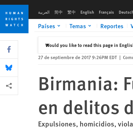
Skip
Skip
Birmania: Fuerzas militares implicadas en delitos de lesa hu
to
to
العربية
简中
繁中
English
Français
Deutsc
cookie
main
privacy
content
Países
Temas
Reportes
notice
Cerrar
Would you like to read this page in Engli
✕
Share this via Facebook
27 de septiembre de 2017 9:26PM EDT
|
Comu
Share this via Bluesky
Birmania: F
Share this via Compartir
en delitos
Expulsiones, homicidios, viol