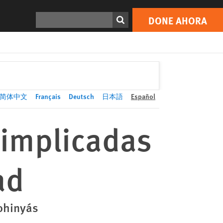
DONE AHORA
Print
Buscar
DONE AHORA
简体中文
Français
Deutsch
日本語
Español
 implicadas
ad
rohinyás