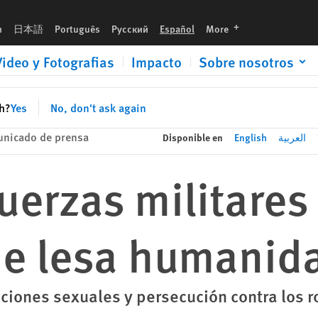
manidad
languages
h
日本語
Português
Русский
Español
More
Video y Fotografias
Impacto
Sobre nosotros
sh?
Yes
No, don't ask again
nicado de prensa
Disponible en
English
العربية
uerzas militares
 de lesa humanid
aciones sexuales y persecución contra los 