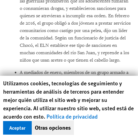
las guerrillas prohibieron que los adolescentes fumaran
o consumieran drogas, y establecieron sanciones para
quienes se atrevieran a incumplir esa orden. En febrero
de 2016, el grupo obligó a dos jóvenes a prestar servicios
comunitarios como castigo por una pelea, dijo un líder
de la comunidad. Según un funcionario de justicia del
Chocó, el ELN establece ese tipo de sanciones en
muchas comunidades del río San Juan, y reprende a los
niños que usan aretes o que tienen el cabello largo.
A mediados de enero, miembros de un grupo armado a
quien un líder local describió como “los dueños del río”
Human Rights Watch cookie preferences
Utilizamos cookies, tecnologías de seguimiento y
reprendieron a personas de una comunidad wounaan
herramientas de análisis de terceros para entender
que vive a la vera del río San Juan, y las acusaron de
mejor quién utiliza el sitio web y mejorar su
haber solicitado la protección de la Armada. Los líderes
experiencia. Al utilizar nuestro sitio web, usted está de
negaron haber solicitado tal protección, pero se
acuerdo con esto.
Política de privacidad
comprometieron a que la comunidad castigaría a
aquellos que el grupo armado identificara como
Otras opciones
Aceptar
responsables. “Que no hagan lo que han hecho en otras