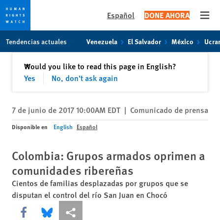
Español
DONE AHORA
Open
Skip
Skip
Tendencias actuales
Venezuela
El Salvador
México
Ucra
to
to
cookie
main
Cerrar
Would you like to read this page in English?
✕
privacy
content
Yes
No, don't ask again
notice
7 de junio de 2017 10:00AM EDT
|
Comunicado de prensa
Disponible en
English
Español
Colombia: Grupos armados oprimen a
comunidades ribereñas
Cientos de familias desplazadas por grupos que se
disputan el control del río San Juan en Chocó
Share this via Facebook
Share this via Bluesky
Share this via Compartir