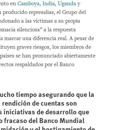
ento en
Camboya
,
India
,
Uganda
y
n producido represalias, el Grupo del
onado a las víctimas a su propia
lomacia silenciosa” a la respuesta
a marcar una diferencia real. A pesar de
ituyen graves riesgos, los miembros de
países se han pronunciado abiertamente
yectos respaldados por el Banco
mucho tiempo asegurando que la
a rendición de cuentas son
s iniciativas de desarrollo que
do fracaso del Banco Mundial
timidación y el hostigamiento de