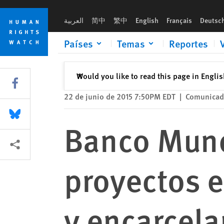
Skip
Skip
Banco Mundial: Opositores de proyectos enfrentan amenazas
to
to
العربية
简中
繁中
English
Français
Deutsc
cookie
main
privacy
content
Países
Temas
Reportes
notice
Cerrar
Would you like to read this page in Engli
✕
Share this via Facebook
22 de junio de 2015 7:50PM EDT
|
Comunicad
Share this via Bluesky
Banco Mund
Share this via Compartir
proyectos 
y encarcel