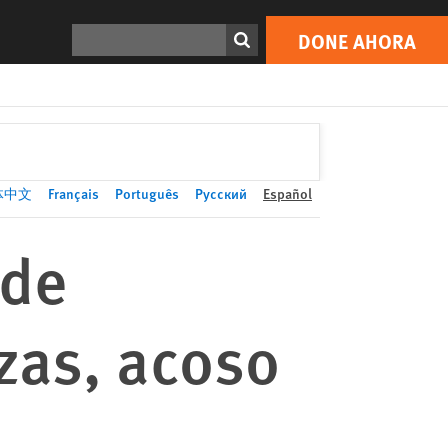
DONE AHORA
Print
Buscar
DONE AHORA
体中文
Français
Português
Русский
Español
 de
zas, acoso