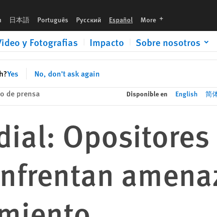
, acoso y encarcelamiento
languages
h
日本語
Português
Русский
Español
More
Video y Fotografias
Impacto
Sobre nosotros
sh?
Yes
No, don't ask again
o de prensa
Disponible en
English
简
ial: Opositores
enfrentan amena
amiento