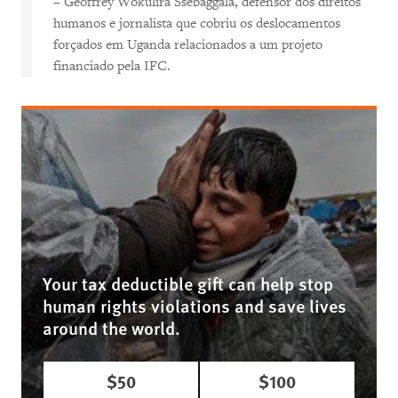
– Geoffrey Wokulira Ssebaggala, defensor dos direitos
humanos e jornalista que cobriu os deslocamentos
forçados em Uganda relacionados a um projeto
financiado pela IFC.
Your tax deductible gift can help stop
human rights violations and save lives
around the world.
$50
$100