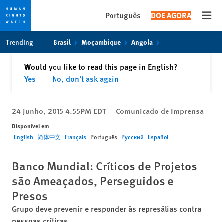
Português
DOE AGORA
Open
Skip
Skip
Trending
Brasil
Moçambique
Angola
to
to
cookie
main
Fechar
Would you like to read this page in English?
✕
privacy
content
Yes
No, don't ask again
notice
24 junho, 2015 4:55PM EDT
|
Comunicado de Imprensa
Disponível em
English
简体中文
Français
Português
Русский
Español
Banco Mundial: Críticos de Projetos
são Ameaçados, Perseguidos e
Presos
Grupo deve prevenir e responder às represálias contra
pessoas críticas