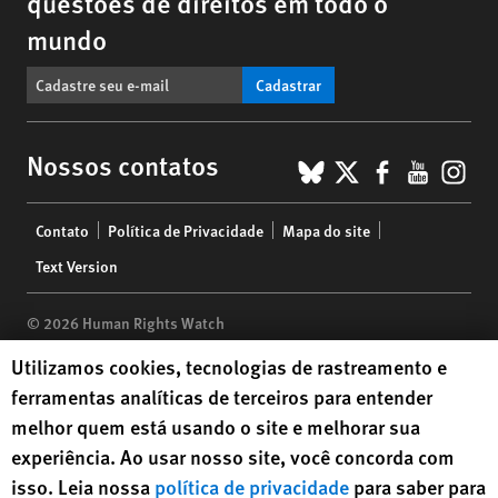
questões de direitos em todo o
mundo
Cadastrar
BlueSky
X
Faceboo
YouTu
Ins
Nossos contatos
Footer
Contato
Política de Privacidade
Mapa do site
menu
Text Version
© 2026 Human Rights Watch
Human Rights Watch cookie preferences
Utilizamos cookies, tecnologias de rastreamento e
Human Rights Watch
| 350 Fifth Avenue, 34th Floor | New York,
NY
ferramentas analíticas de terceiros para entender
10118-3299
USA
|
t
1.212.290.4700
melhor quem está usando o site e melhorar sua
Human Rights Watch
is a 501(C)(3) nonprofit registered in the US
experiência. Ao usar nosso site, você concorda com
under EIN: 13-2875808
isso. Leia nossa
política de privacidade
para saber para