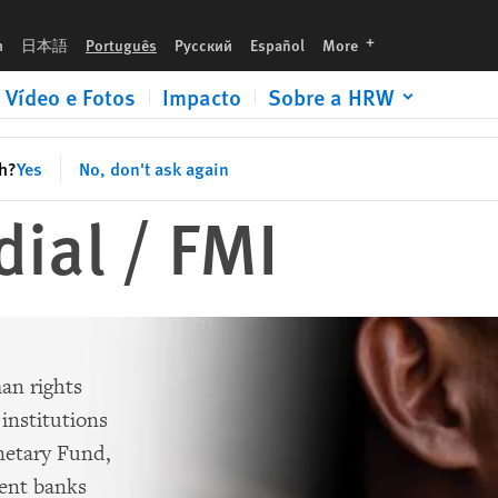
languages
h
日本語
Português
Русский
Español
More
Vídeo e Fotos
Impacto
Sobre a HRW
sh?
Yes
No, don't ask again
ial / FMI
an rights
 institutions
netary Fund,
ent banks