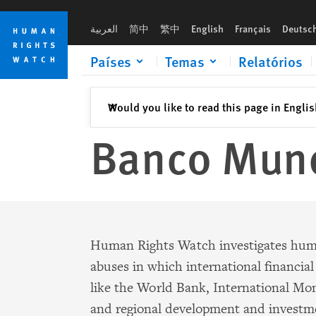
Skip
Skip
to
to
العربية
简中
繁中
English
Français
Deutsc
cookie
main
privacy
content
Países
Temas
Relatórios
notice
Fechar
Would you like to read this page in Engli
✕
Banco Mund
Human Rights Watch investigates hum
abuses in which international financial
like the World Bank, International Mo
and regional development and investm