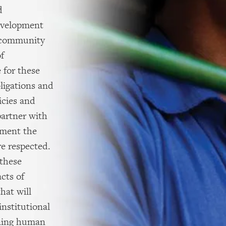
d
development
d community
f
 for these
bligations and
icies and
partner with
ement the
re respected.
these
cts of
hat will
institutional
ining human