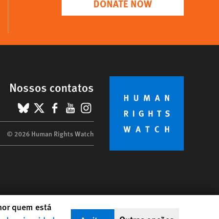
DONATE NOW
Nossos contatos
BlueSky
X
Facebook
YouTube
Instagram
© 2026 Human Rights Watch
lhor quem está