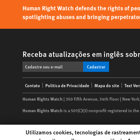
Human Right Watch defends the rights of peo
spotlighting abuses and bringing perpetrators
Receba atualizações em inglês sobr
Cadastrar
Footer
Contato
Política de Privacidade
Mapa do site
Text Ver
menu
Human Rights Watch
| 350 Fifth Avenue, 34th Floor | New York
Human Rights Watch
is a 501(C)(3) nonprofit registered in t
Human Rights Watch cookie preferences
Utilizamos cookies, tecnologias de rastreament