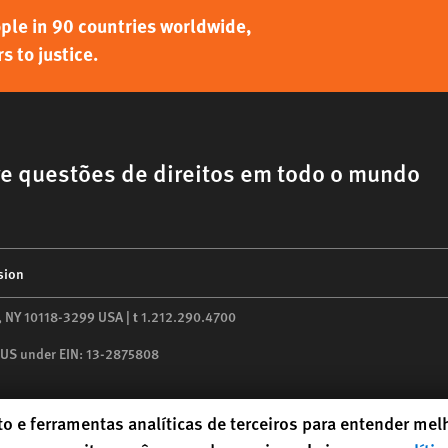
ple in 90 countries worldwide,
 to justice.
e questões de direitos em todo o mundo
sion
,
NY
10118-3299
USA
|
t
1.212.290.4700
he US under EIN: 13-2875808
o e ferramentas analíticas de terceiros para entender me