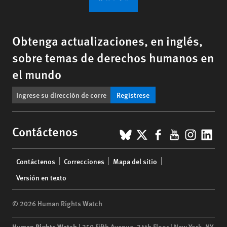
Obtenga actualizaciones, en inglés,
sobre temas de derechos humanos en
el mundo
Regístrese
BlueSky
X
Facebook
YouTub
Insta
Lin
Contáctenos
Footer
Contáctenos
Correcciones
Mapa del sitio
menu
Versión en texto
© 2026 Human Rights Watch
Human Rights Watch
| 350 Fifth Avenue, 34th Floor | New York,
NY