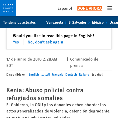
Español
DONE AHORA
Open
Skip
Skip
Tendencias actuales
Venezuela
El Salvador
México
Ucra
to
to
cookie
main
Cerrar
Would you like to read this page in English?
✕
privacy
content
Yes
No, don't ask again
notice
17 de junio de 2010 2:28AM
|
Comunicado de
EDT
prensa
Disponible en
English
العربية
Français
Deutsch
Italiano
Español
Kenia: Abuso policial contra
refugiados somalíes
El Gobierno, la ONU y los donantes deben abordar los
actos generalizados de violencia, detención degradante,
extorsión e ineficiencias policiales