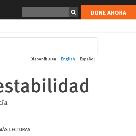
DONE AHORA
Print
Buscar
DONE AHORA
Disponible en
English
Español
 estabilidad
cía
MÁS LECTURAS