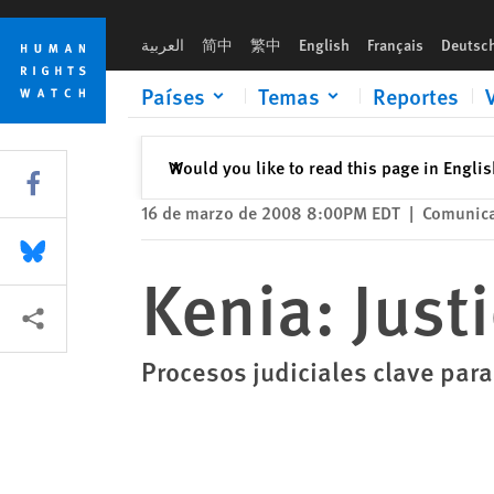
Skip
Skip
Kenia: Justicia vital para la estabilidad
to
to
العربية
简中
繁中
English
Français
Deutsc
cookie
main
privacy
content
Países
Temas
Reportes
notice
Cerrar
Would you like to read this page in Engli
✕
Share this via Facebook
16 de marzo de 2008 8:00PM EDT
|
Comunica
Share this via Bluesky
Kenia: Justi
Share this via Compartir
Procesos judiciales clave para 