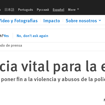
languages
h
日本語
Português
Русский
Español
More
Video y Fotografias
Impacto
Sobre nosotros
sh?
Yes
No, don't ask again
do de prensa
cia vital para la
poner fin a la violencia y abusos de la poli