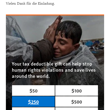
Vielen Dank für die Einladung.
Your tax deductible gift can help stop
human rights violations and save lives
around the world.
$50
$100
$250
$500