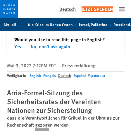
Deutsch
JETZT SPENDEN
Open
Skip
Skip
Aktuell
Die Krise im Nahen Osten
Israel/Palästina
Russland
to
to
cookie
main
Schließen
Would you like to read this page in English?
✕
privacy
content
Yes
No, don't ask again
notice
Mai 3, 2022 7:12PM EDT
|
Presseerklärung
Verfügbar in
English
Français
Deutsch
Español
Українська
Arria-Formel-Sitzung des
Sicherheitsrates der Vereinten
Nationen zur Sicherstellung
dass die Verantwortlichen für Gräuel in der Ukraine zur
Rechenschaft gezogen werden