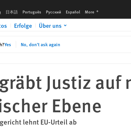
e
languages
h
日本語
Português
Русский
Español
More
tos
Erfolge
Über uns
sh?
Yes
No, don't ask again
gräbt Justiz auf 
ischer Ebene
ericht lehnt EU-Urteil ab