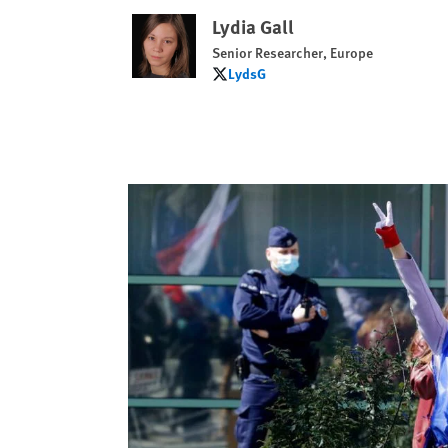
Lydia Gall
Senior Researcher, Europe
LydsG
LydsG