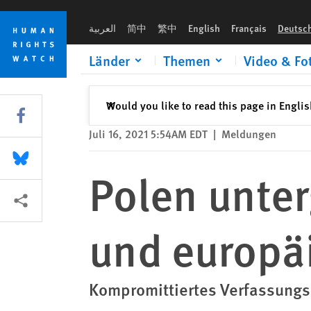
Skip
Skip
Polen untergräbt Justiz auf nationaler und europäischer Eben
to
to
العربية
简中
繁中
English
Français
Deutsc
cookie
main
privacy
content
Länder
Themen
Video & Fo
notice
Schließen
Would you like to read this page in Engli
✕
Share this via Facebook
Juli 16, 2021 5:54AM EDT
|
Meldungen
Share this via Bluesky
Polen unter
More sharing options
und europä
Kompromittiertes Verfassungsg