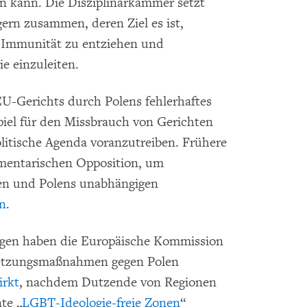
 kann. Die Disziplinarkammer setzt
ern zusammen, deren Ziel es ist,
e Immunität zu entziehen und
ie einzuleiten.
U-Gerichts durch Polens fehlerhaftes
spiel für den Missbrauch von Gerichten
olitische Agenda voranzutreiben. Frühere
amentarischen Opposition, um
ten und Polens unabhängigen
n
.
ngen haben die Europäische Kommission
hsetzungsmaßnahmen gegen Polen
irkt
, nachdem Dutzende von Regionen
te „
LGBT-Ideologie-freie Zonen
“