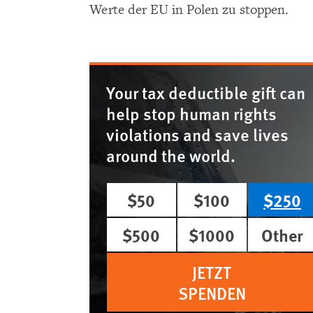
Werte der EU in Polen zu stoppen.
Your tax deductible gift can
help stop human rights
violations and save lives
around the world.
$50
$100
$250
$500
$1000
Other
JETZT
SPENDEN