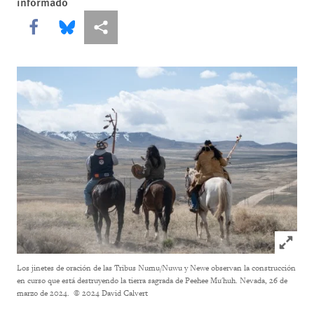
informado
Share this via Facebook
Share this via Bluesky
Share this via Compartir
Click to
Los jinetes de oración de las Tribus Numu/Nuwu y Newe observan la construcción
en curso que está destruyendo la tierra sagrada de Peehee Mu'huh. Nevada, 26 de
marzo de 2024.
© 2024 David Calvert