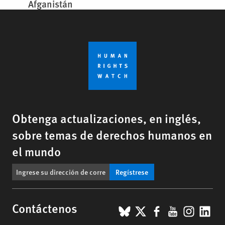
Afganistán
Obtenga actualizaciones, en inglés,
sobre temas de derechos humanos en
el mundo
Regístrese
BlueSky
X
Facebook
YouTub
Insta
Lin
Contáctenos