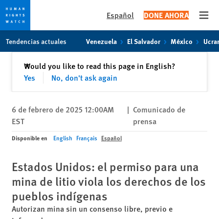
Español
DONE AHORA
Open
Skip
Skip
Tendencias actuales
Venezuela
El Salvador
México
Ucra
to
to
cookie
main
Cerrar
Would you like to read this page in English?
✕
privacy
content
Yes
No, don't ask again
notice
6 de febrero de 2025 12:00AM
|
Comunicado de
EST
prensa
Disponible en
English
Français
Español
Estados Unidos: el permiso para una
mina de litio viola los derechos de los
pueblos indígenas
Autorizan mina sin un consenso libre, previo e