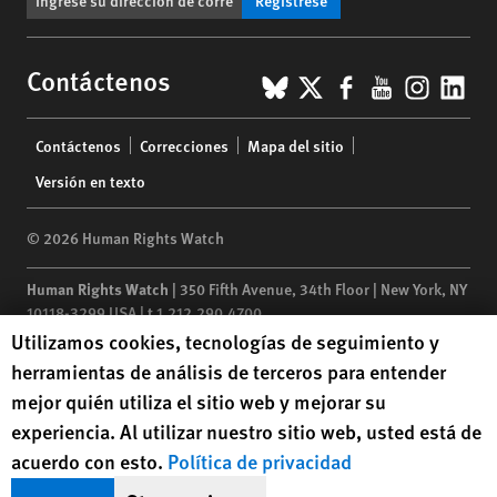
BlueSky
X
Facebook
YouTub
Insta
Lin
Contáctenos
Footer
Contáctenos
Correcciones
Mapa del sitio
menu
Versión en texto
© 2026 Human Rights Watch
Human Rights Watch
| 350 Fifth Avenue, 34th Floor | New York,
NY
10118-3299
USA
|
t
1.212.290.4700
Human Rights Watch cookie preferences
Utilizamos cookies, tecnologías de seguimiento y
Human Rights Watch
is a 501(C)(3) nonprofit registered in the US
herramientas de análisis de terceros para entender
under EIN: 13-2875808
mejor quién utiliza el sitio web y mejorar su
experiencia. Al utilizar nuestro sitio web, usted está de
acuerdo con esto.
Política de privacidad