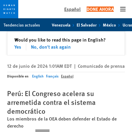
Español
DONE AHORA
Open
Skip
Skip
Tendencias actuales
Venezuela
El Salvador
México
Ucra
to
to
cookie
main
Cerrar
Would you like to read this page in English?
✕
privacy
content
Yes
No, don't ask again
notice
12 de junio de 2024 1:01AM EDT
|
Comunicado de prensa
Disponible en
English
Français
Español
Perú: El Congreso acelera su
arremetida contra el sistema
democrático
Los miembros de la OEA deben defender el Estado de
derecho