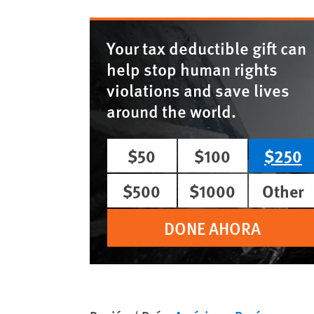
Your tax deductible gift can
help stop human rights
violations and save lives
around the world.
$50
$100
$250
$500
$1000
Other
DONE AHORA