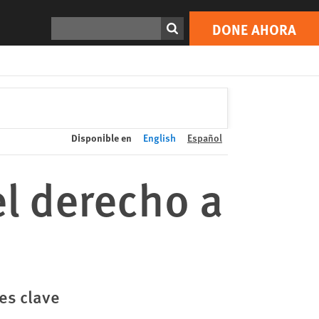
DONE AHORA
Print
Buscar
DONE AHORA
Disponible en
English
Español
el derecho a
nes clave