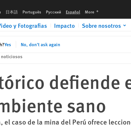
ano
languages
h
日本語
Português
Русский
Español
More
Video y Fotografias
Impacto
Sobre nosotros
sh?
Yes
No, don't ask again
noticiosos
stórico defiende 
mbiente sano
a, el caso de la mina del Perú ofrece leccio