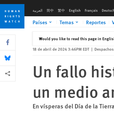
Skip
Skip
Un fallo histórico defiende el derecho a un medio ambiente s
to
to
العربية
简中
繁中
English
Français
Deutsc
cookie
main
privacy
content
Países
Temas
Reportes
notice
Cerrar
Would you like to read this page in Engli
✕
Share this via Facebook
18 de abril de 2024 3:46PM EDT
|
Despachos 
Share this via Bluesky
Un fallo hi
Share this via Compartir
un medio a
En vísperas del Día de la Tierr