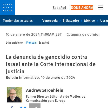
Español
DONE AHORA
Open
Skip
Skip
Tendencias actuales
Venezuela
El Salvador
México
Ucra
to
to
cookie
main
10 de enero de 2024 11:00AM EST
|
Columna de opinión
privacy
content
notice
Disponible en
Français
Español
La denuncia de genocidio contra
Israel ante la Corte Internacional de
Justicia
Boletín informativo, 10 de enero de 2024
Andrew Stroehlein
Former Director Editorial y de Medios de
Comunicación para Europa