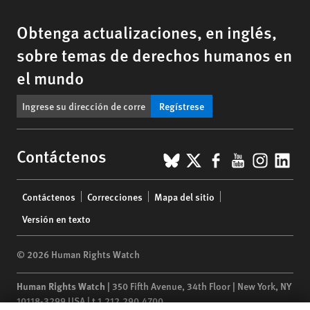
Obtenga actualizaciones, en inglés,
sobre temas de derechos humanos en
el mundo
Regístrese
BlueSky
X
Facebook
YouTub
Insta
Lin
Contáctenos
Footer
Contáctenos
Correcciones
Mapa del sitio
menu
Versión en texto
© 2026 Human Rights Watch
Human Rights Watch
| 350 Fifth Avenue, 34th Floor | New York,
NY
10118-3299
USA
|
t
1.212.290.4700