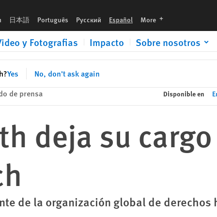
languages
h
日本語
Português
Русский
Español
More
Video y Fotografias
Impacto
Sobre nosotros
sh?
Yes
No, don't ask again
do de prensa
Disponible en
E
th deja su carg
ch
rente de la organización global de derecho