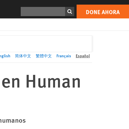
DONE AHORA
Print
Buscar
DONE AHORA
nglish
简体中文
繁體中文
Français
Español
o en Human
s humanos