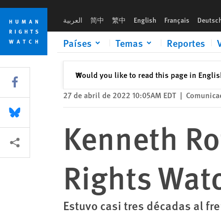
Skip
Skip
Kenneth Roth deja su cargo en Human Rights Watch
to
to
العربية
简中
繁中
English
Français
Deutsc
cookie
main
privacy
content
Países
Temas
Reportes
notice
Cerrar
Would you like to read this page in Engli
✕
Share this via Facebook
27 de abril de 2022 10:05AM EDT
|
Comunica
Share this via Bluesky
Kenneth Ro
Share this via Compartir
Rights Wat
Estuvo casi tres décadas al f