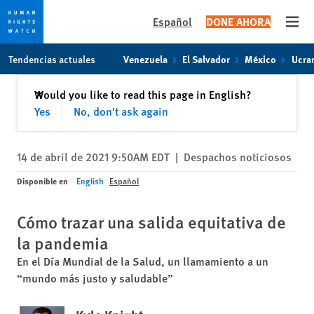
Español
DONE AHORA
Open
Skip
Skip
Tendencias actuales
Venezuela
El Salvador
México
Ucra
to
to
cookie
main
Cerrar
Would you like to read this page in English?
✕
privacy
content
Yes
No, don't ask again
notice
14 de abril de 2021 9:50AM EDT
|
Despachos noticiosos
Disponible en
English
Español
Cómo trazar una salida equitativa de
la pandemia
En el Día Mundial de la Salud, un llamamiento a un
“mundo más justo y saludable”