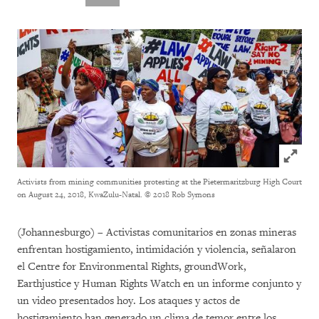
Click to
Activists from mining communities protesting at the Pietermaritzburg High Court
on August 24, 2018, KwaZulu-Natal.
© 2018 Rob Symons
(Johannesburgo) – Activistas comunitarios en zonas mineras
enfrentan hostigamiento, intimidación y violencia, señalaron
el Centre for Environmental Rights, groundWork,
Earthjustice y Human Rights Watch en un informe conjunto y
un video presentados hoy. Los ataques y actos de
hostigamiento han generado un clima de temor entre los