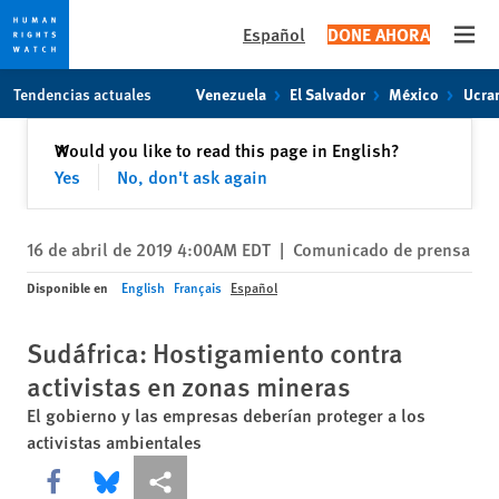
Español
DONE AHORA
Open
Skip
Skip
Tendencias actuales
Venezuela
El Salvador
México
Ucra
to
to
cookie
main
Cerrar
Would you like to read this page in English?
✕
privacy
content
Yes
No, don't ask again
notice
16 de abril de 2019 4:00AM EDT
|
Comunicado de prensa
Disponible en
English
Français
Español
Sudáfrica: Hostigamiento contra
activistas en zonas mineras
El gobierno y las empresas deberían proteger a los
activistas ambientales
Share this via Facebook
Share this via Bluesky
Share this via Compartir