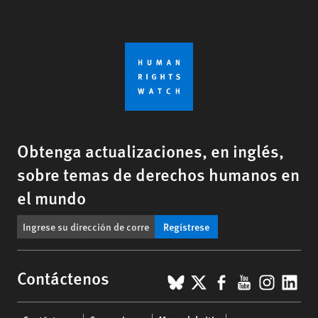
Obtenga actualizaciones, en inglés,
sobre temas de derechos humanos en
el mundo
Regístrese
BlueSky
X
Facebook
YouTub
Insta
Lin
Contáctenos
Footer