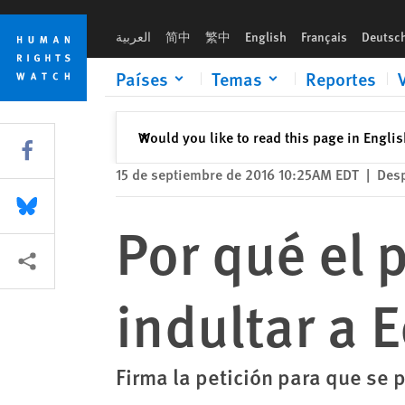
Skip
Skip
Por qué el presidente Obama debería indultar a Edward Snow
to
to
العربية
简中
繁中
English
Français
Deutsc
cookie
main
privacy
content
Países
Temas
Reportes
notice
Cerrar
Would you like to read this page in Engli
✕
Share this via Facebook
15 de septiembre de 2016 10:25AM EDT
|
Desp
Share this via Bluesky
Por qué el
Share this via Compartir
indultar a
Firma la petición para que se 