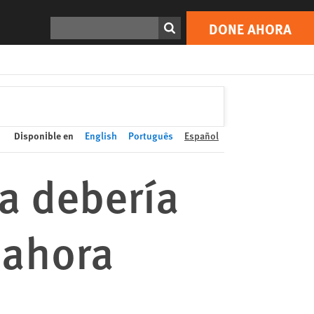
DONE AHORA
Print
Buscar
DONE AHORA
Disponible en
English
Português
Español
a debería
 ahora