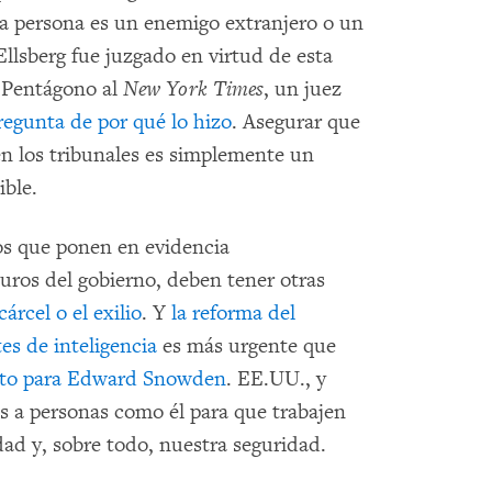
sa persona es un enemigo extranjero o un
llsberg fue juzgado en virtud de esta
l Pentágono al
New York Times
, un juez
regunta de por qué lo hizo
. Asegurar que
n los tribunales es simplemente un
ible.
os que ponen en evidencia
curos del gobierno, deben tener otras
árcel o el exilio
. Y
la reforma del
es de inteligencia
es más urgente que
lto para Edward Snowden
. EE.UU., y
os a personas como él para que trabajen
dad y, sobre todo, nuestra seguridad.