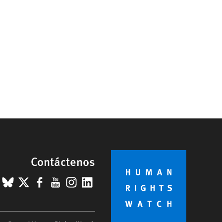
Contáctenos
BlueSky
X
Facebook
YouTube
Instagram
LinkedIn