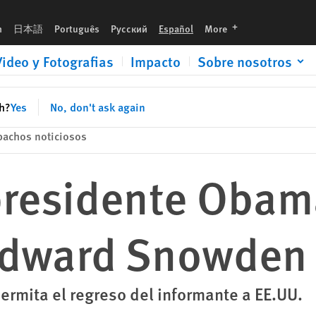
den ahora
languages
h
日本語
Português
Русский
Español
More
Video y Fotografias
Impacto
Sobre nosotros
sh?
Yes
No, don't ask again
achos noticiosos
 presidente Obam
 Edward Snowden
permita el regreso del informante a EE.UU.