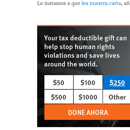
Le instamos a que
lea nuestra carta
, a
Your tax deductible gift can
help stop human rights
violations and save lives
around the world.
$50
$100
$250
$500
$1000
Other
DONE AHORA