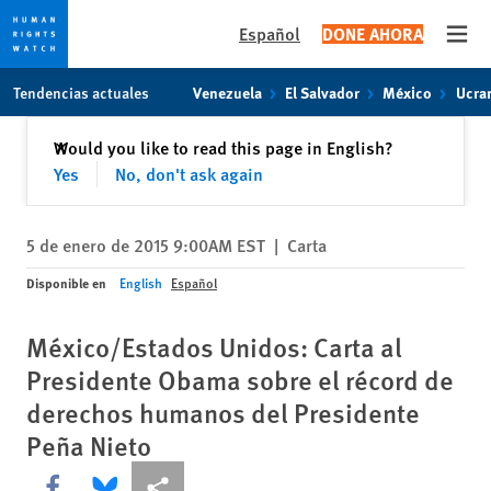
Español
DONE AHORA
Open
Skip
Skip
Tendencias actuales
Venezuela
El Salvador
México
Ucra
to
to
cookie
main
Cerrar
Would you like to read this page in English?
✕
privacy
content
Yes
No, don't ask again
notice
5 de enero de 2015 9:00AM EST
|
Carta
Disponible en
English
Español
México/Estados Unidos: Carta al
Presidente Obama sobre el récord de
derechos humanos del Presidente
Peña Nieto
Share this via Facebook
Share this via Bluesky
Share this via Compartir