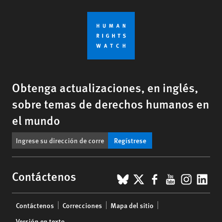
Obtenga actualizaciones, en inglés,
sobre temas de derechos humanos en
el mundo
Regístrese
BlueSky
X
Facebook
YouTub
Insta
Lin
Contáctenos
Footer
Contáctenos
Correcciones
Mapa del sitio
menu
Versión en texto