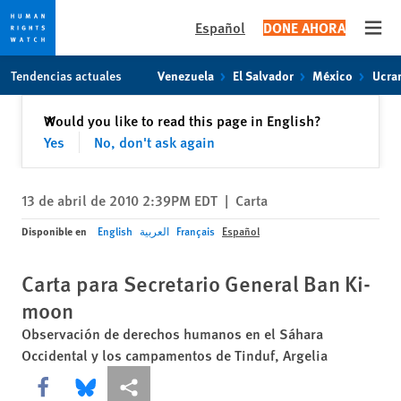
Español
DONE AHORA
Open
Skip
Skip
Tendencias actuales
Venezuela
El Salvador
México
Ucra
to
to
cookie
main
Cerrar
Would you like to read this page in English?
✕
privacy
content
Yes
No, don't ask again
notice
13 de abril de 2010 2:39PM EDT
|
Carta
Disponible en
English
العربية
Français
Español
Carta para Secretario General Ban Ki-
moon
Observación de derechos humanos en el Sáhara
Occidental y los campamentos de Tinduf, Argelia
Share this via Facebook
Share this via Bluesky
Share this via Compartir