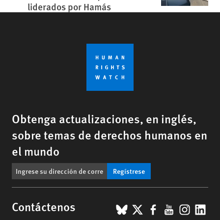
liderados por Hamás
Obtenga actualizaciones, en inglés,
sobre temas de derechos humanos en
el mundo
Regístrese
BlueSky
X
Facebook
YouTub
Insta
Lin
Contáctenos