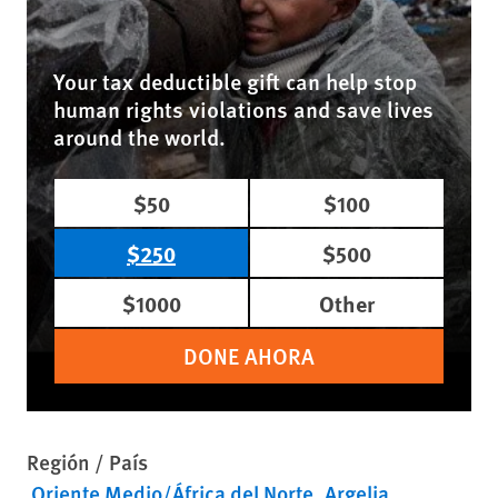
Your tax deductible gift can help stop
human rights violations and save lives
around the world.
$50
$100
$250
$500
$1000
Other
DONE AHORA
Región / País
Oriente Medio/África del Norte
Argelia