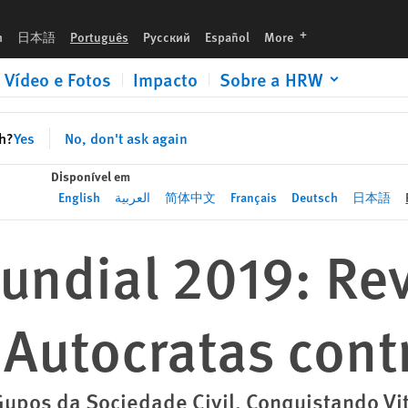
ntra Direitos
languages
h
日本語
Português
Русский
Español
More
Vídeo e Fotos
Impacto
Sobre a HRW
sh?
Yes
No, don't ask again
Disponível em
English
العربية
简体中文
Français
Deutsch
日本語
Mundial 2019: Re
Autocratas contr
upos da Sociedade Civil, Conquistando Vi