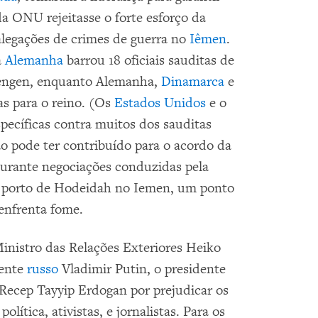
 ONU rejeitasse o forte esforço da
alegações de crimes de guerra no
Iêmen
.
a
Alemanha
barrou 18 oficiais sauditas de
hengen, enquanto Alemanha,
Dinamarca
e
s para o reino. (Os
Estados Unidos
e o
cíficas contra muitos dos sauditas
ão pode ter contribuído para o acordo da
 durante negociações conduzidas pela
o porto de Hodeidah no Iemen, um ponto
 enfrenta fome.
inistro das Relações Exteriores Heiko
dente
russo
Vladimir Putin, o presidente
Recep Tayyip Erdogan por prejudicar os
lítica, ativistas, e jornalistas. Para os