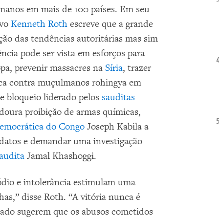
umanos em mais de 100 países. Em seu
ivo
Kenneth Roth
escreve que a grande
ção das tendências autoritárias mas sim
tência pode ser vista em esforços para
opa, prevenir massacres na
Síria
, trazer
nica contra muçulmanos rohingya em
e bloqueio liderado pelos
sauditas
adoura proibição de armas químicas,
Democrática do Congo
Joseph Kabila a
andatos e demandar uma investigação
audita
Jamal Khashoggi.
dio e intolerância estimulam uma
has,” disse Roth. “A vitória nunca é
ssado sugerem que os abusos cometidos