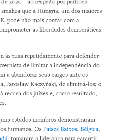
 de 2020 – ao respeito por padrões
sinaliza que a Hungria, um dos maiores
 UE, pode não mais contar com a
comprometer as liberdades democráticas
m às ruas repetidamente para defender
overnista de limitar a independência do
m a abandorar seus cargos ante os
ça, Jarosław Kaczyński, de eliminá-los; o
à recusa dos juízes e, como resultado,
es.
 alguns estados membros demonstraram
itos humanos. Os
Países Baixos
,
Bélgica
,
adá
, tomaram a liderança para garantir