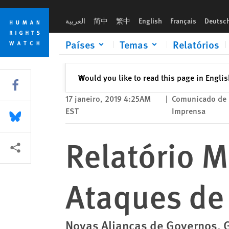
Skip
Skip
Relatório Mundial 2019: Revertendo Ataques de Autocratas co
to
to
العربية
简中
繁中
English
Français
Deutsc
cookie
main
privacy
content
Países
Temas
Relatórios
notice
Fechar
Would you like to read this page in Engli
✕
Share this via Facebook
17 janeiro, 2019 4:25AM
|
Comunicado de
EST
Imprensa
Share this via Bluesky
Relatório 
Share this via Compartilhar
Ataques de 
Novas Alianças de Governos, G