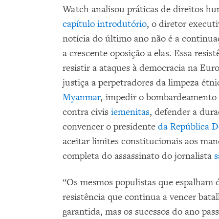
Watch analisou práticas de direitos h
capítulo introdutório
, o diretor execut
notícia do último ano não é a continua
a crescente oposição a elas. Essa resis
resistir a ataques à democracia na Eur
justiça a perpetradores da limpeza ét
Myanmar
, impedir o bombardeamento 
contra civis
iemenitas
, defender a dur
convencer o presidente
da República 
aceitar limites constitucionais aos m
completa do assassinato do jornalista
s
“Os mesmos populistas que espalham ó
resistência que continua a vencer batal
garantida, mas os sucessos do ano pa