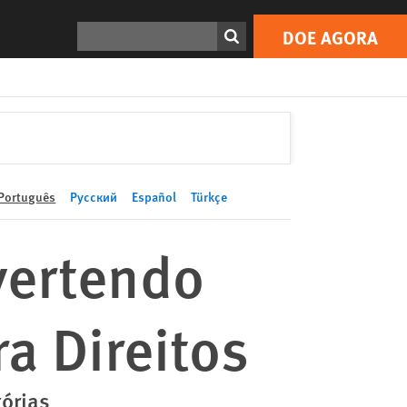
DOE AGORA
Print
Search
DOE AGORA
Português
Русский
Español
Türkçe
vertendo
a Direitos
tórias