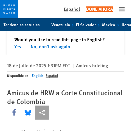
Español
DONE AHORA
Open
Skip
Skip
Tendencias actuales
Venezuela
El Salvador
México
Ucra
to
to
cookie
main
Cerrar
Would you like to read this page in English?
✕
privacy
content
Yes
No, don't ask again
notice
18 de julio de 2025 1:31PM EDT
|
Amicus briefing
Disponible en
English
Español
Amicus de HRW a Corte Constitucional
de Colombia
Share this via Facebook
Share this via Bluesky
Share this via Compartir