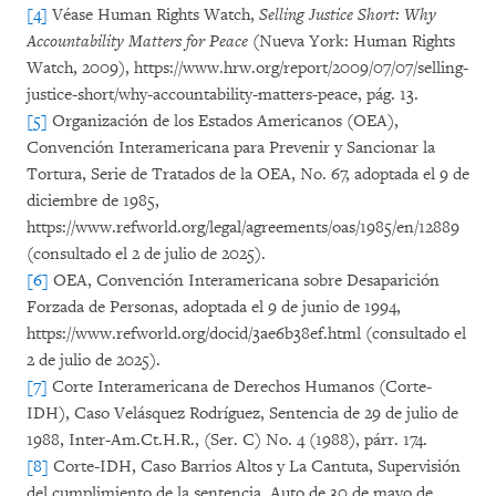
[4]
Véase Human Rights Watch,
Selling Justice Short: Why
Accountability Matters for Peace
(Nueva York: Human Rights
Watch, 2009), https://www.hrw.org/report/2009/07/07/selling-
justice-short/why-accountability-matters-peace, pág. 13.
[5]
Organización de los Estados Americanos (OEA),
Convención Interamericana para Prevenir y Sancionar la
Tortura, Serie de Tratados de la OEA, No. 67, adoptada el 9 de
diciembre de 1985,
https://www.refworld.org/legal/agreements/oas/1985/en/12889
(consultado el 2 de julio de 2025).
[6]
OEA, Convención Interamericana sobre Desaparición
Forzada de Personas, adoptada el 9 de junio de 1994,
https://www.refworld.org/docid/3ae6b38ef.html (consultado el
2 de julio de 2025).
[7]
Corte Interamericana de Derechos Humanos (Corte-
IDH), Caso Velásquez Rodríguez, Sentencia de 29 de julio de
1988, Inter-Am.Ct.H.R., (Ser. C) No. 4 (1988), párr. 174.
[8]
Corte-IDH, Caso Barrios Altos y La Cantuta, Supervisión
del cumplimiento de la sentencia, Auto de 30 de mayo de