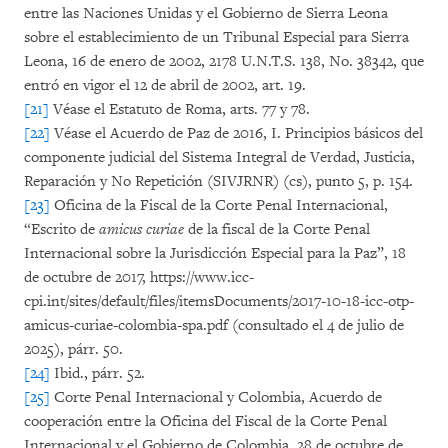
entre las Naciones Unidas y el Gobierno de Sierra Leona
sobre el establecimiento de un Tribunal Especial para Sierra
Leona, 16 de enero de 2002, 2178 U.N.T.S. 138, No. 38342, que
entró en vigor el 12 de abril de 2002, art. 19.
[21]
Véase el Estatuto de Roma, arts. 77 y 78.
[22]
Véase el Acuerdo de Paz de 2016, I. Principios básicos del
componente judicial del Sistema Integral de Verdad, Justicia,
Reparación y No Repetición (SIVJRNR) (cs), punto 5, p. 154.
[23]
Oficina de la Fiscal de la Corte Penal Internacional,
“Escrito de
amicus curiae
de la fiscal de la Corte Penal
Internacional sobre la Jurisdicción Especial para la Paz”, 18
de octubre de 2017, https://www.icc-
cpi.int/sites/default/files/itemsDocuments/2017-10-18-icc-otp-
amicus-curiae-colombia-spa.pdf (consultado el 4 de julio de
2025), párr. 50.
[24]
Ibid., párr. 52.
[25]
Corte Penal Internacional y Colombia, Acuerdo de
cooperación entre la Oficina del Fiscal de la Corte Penal
Internacional y el Gobierno de Colombia, 28 de octubre de