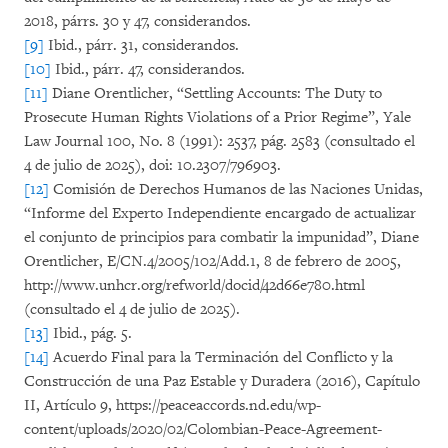
2018, párrs. 30 y 47, considerandos.
[9]
Ibid., párr. 31, considerandos.
[10]
Ibid., párr. 47, considerandos.
[11]
Diane Orentlicher, “Settling Accounts: The Duty to
Prosecute Human Rights Violations of a Prior Regime”, Yale
Law Journal 100, No. 8 (1991): 2537, pág. 2583 (consultado el
4 de julio de 2025), doi: 10.2307/796903.
[12]
Comisión de Derechos Humanos de las Naciones Unidas,
“Informe del Experto Independiente encargado de actualizar
el conjunto de principios para combatir la impunidad”, Diane
Orentlicher, E/CN.4/2005/102/Add.1, 8 de febrero de 2005,
http://www.unhcr.org/refworld/docid/42d66e780.html
(consultado el 4 de julio de 2025).
[13]
Ibid., pág. 5.
[14]
Acuerdo Final para la Terminación del Conflicto y la
Construcción de una Paz Estable y Duradera (2016), Capítulo
II, Artículo 9, https://peaceaccords.nd.edu/wp-
content/uploads/2020/02/Colombian-Peace-Agreement-