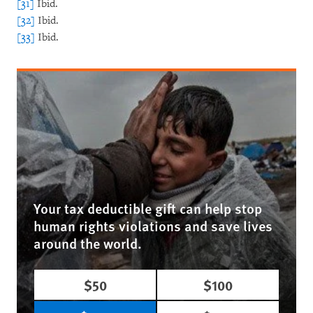
[31]
Ibid.
[32]
Ibid.
[33]
Ibid.
Your tax deductible gift can help stop
human rights violations and save lives
around the world.
$50
$100