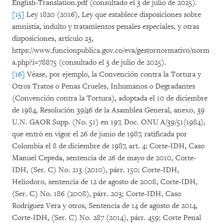
English-Translation.pdf (consultado el 3 de julio de 2025).
[15]
Ley 1820 (2016), Ley que establece disposiciones sobre
amnistía, indulto y tratamientos penales especiales, y otras
disposiciones, artículo 23,
https://www.funcionpublica.gov.co/eva/gestornormativo/norm
a.php?i=78875 (consultado el 3 de julio de 2025).
[16]
Véase, por ejemplo, la Convención contra la Tortura y
Otros Tratos o Penas Crueles, Inhumanos o Degradantes
(Convención contra la Tortura), adoptada el 10 de diciembre
de 1984, Resolución 39/46 de la Asamblea General, anexo, 39
U.N. GAOR Supp. (No. 51) en 197, Doc. ONU A/39/51(1984),
que entró en vigor el 26 de junio de 1987, ratificada por
Colombia el 8 de diciembre de 1987, art. 4; Corte-IDH, Caso
Manuel Cepeda, sentencia de 26 de mayo de 2010, Corte-
IDH, (Ser. C) No. 213 (2010), párr. 150; Corte-IDH,
Heliodoro, sentencia de 12 de agosto de 2008, Corte-IDH,
(Ser. C) No. 186 (2008), párr. 203; Corte-IDH, Caso
Rodríguez Vera y otros, Sentencia de 14 de agosto de 2014,
Corte-IDH, (Ser. C) No. 287 (2014), párr. 459; Corte Penal