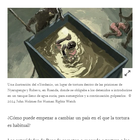
Click to
Una ilustración del «Yordani», un lugar de tortura dentro de las prisiones de
Nyarugenge y Rubavu, en Ruanda, donde se obligaba a los detenidos a introducirse
en un tanque lleno de agua sucia, para sumergirlos y a continuación golpearlos.
©
2024 John Holmes for Human Rights Watch
¿Cómo puede empezar a cambiar un país en el que la tortura
es habitual?