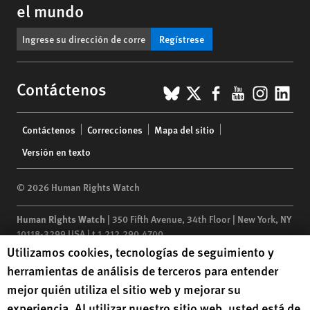
el mundo
Regístrese
BlueSky
X
Facebook
YouTub
Insta
Lin
Contáctenos
Footer
Contáctenos
Correcciones
Mapa del sitio
menu
Versión en texto
© 2026 Human Rights Watch
Human Rights Watch
| 350 Fifth Avenue, 34th Floor | New York,
NY
10118-3299
USA
|
t
1.212.290.4700
Human Rights Watch cookie preferences
Utilizamos cookies, tecnologías de seguimiento y
Human Rights Watch
is a 501(C)(3) nonprofit registered in the US
herramientas de análisis de terceros para entender
under EIN: 13-2875808
mejor quién utiliza el sitio web y mejorar su
experiencia. Al utilizar nuestro sitio web, usted está de