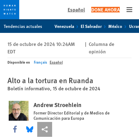
Español
DONE AHORA
Open
Skip
Skip
Tendencias actuales
Venezuela
El Salvador
México
Ucra
to
to
cookie
main
15 de octubre de 2024 10:24AM
|
Columna de
privacy
content
EDT
opinión
notice
Disponible en
Français
Español
Alto a la tortura en Ruanda
Boletín informativo, 15 de octubre de 2024
Andrew Stroehlein
Former Director Editorial y de Medios de
Comunicación para Europa
Share this via Facebook
Share this via Bluesky
Share this via Compartir