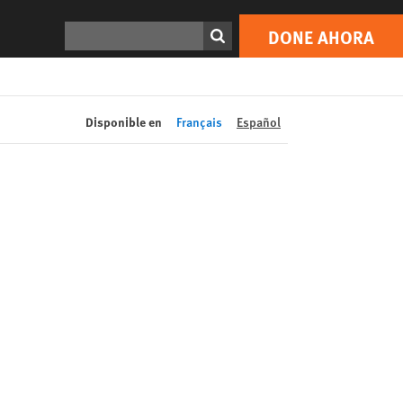
DONE AHORA
Print
Buscar
DONE AHORA
Disponible en
Français
Español