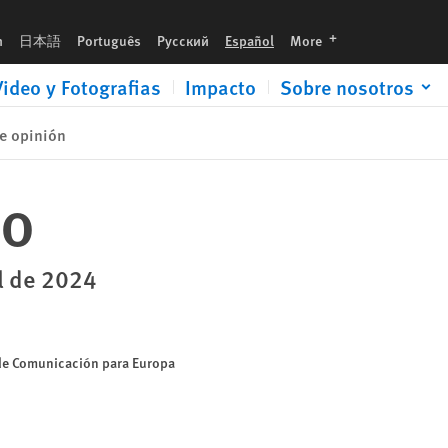
languages
h
日本語
Português
Русский
Español
More
Video y Fotografias
Impacto
Sobre nosotros
e opinión
lo
il de 2024
 de Comunicación para Europa