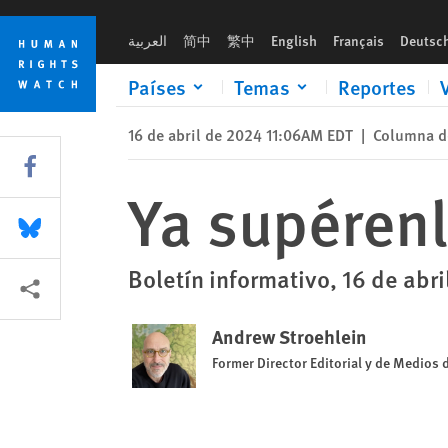
Skip
Skip
Ya supérenlo
to
to
العربية
简中
繁中
English
Français
Deutsc
cookie
main
privacy
content
Países
Temas
Reportes
notice
16 de abril de 2024 11:06AM EDT
|
Columna d
Share this via Facebook
Ya supéren
Share this via Bluesky
Boletín informativo, 16 de abr
Share this via Compartir
Andrew Stroehlein
Former Director Editorial y de Medios