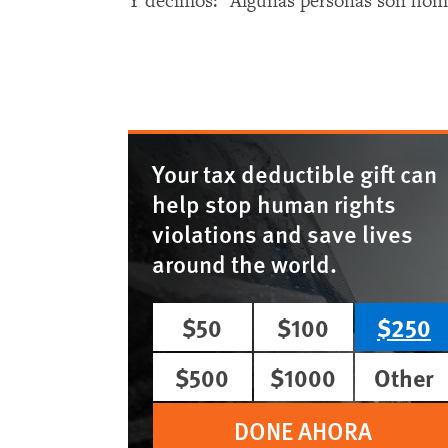
Y decimos: "Algunas personas son hom
Your tax deductible gift can
help stop human rights
violations and save lives
around the world.
$50
$100
$250
$500
$1000
Other
DONE AHORA