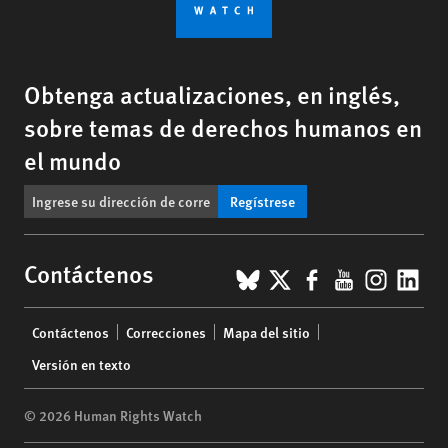
Obtenga actualizaciones, en inglés,
sobre temas de derechos humanos en
el mundo
Regístrese
BlueSky
X
Facebook
YouTub
Insta
Lin
Contáctenos
Footer
Contáctenos
Correcciones
Mapa del sitio
menu
Versión en texto
© 2026 Human Rights Watch