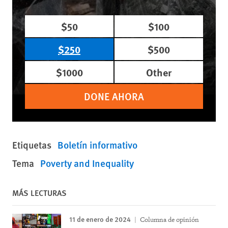
$50
$100
$250
$500
$1000
Other
DONE AHORA
Etiquetas
Boletín informativo
Tema
Poverty and Inequality
MÁS LECTURAS
11 de enero de 2024
Columna de opinión