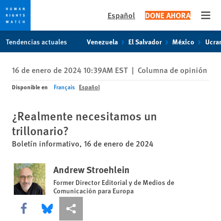
Español
DONE AHORA
Open
Skip
Skip
Tendencias actuales
Venezuela
El Salvador
México
Ucra
to
to
cookie
main
16 de enero de 2024 10:39AM EST
|
Columna de opinión
privacy
content
notice
Disponible en
Français
Español
¿Realmente necesitamos un
trillonario?
Boletín informativo, 16 de enero de 2024
Andrew Stroehlein
Former Director Editorial y de Medios de
Comunicación para Europa
Share this via Facebook
Share this via Bluesky
Share this via Compartir