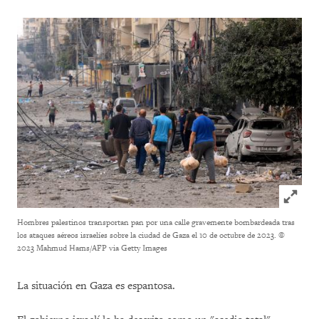
Click to
Hombres palestinos transportan pan por una calle gravemente bombardeada tras
los ataques aéreos israelíes sobre la ciudad de Gaza el 10 de octubre de 2023.
©
2023 Mahmud Hams/AFP via Getty Images
La situación en Gaza es espantosa.