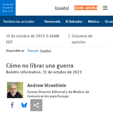
Español
DONE AHORA
Open
Skip
Skip
Tendencias actuales
Venezuela
El Salvador
México
Ucra
to
to
cookie
main
13 de octubre de 2023 3:45AM
|
Columna de
privacy
content
EDT
opinión
notice
Disponible en
Français
Español
Cómo no librar una guerra
Boletín informativo, 12 de octubre de 2023
Andrew Stroehlein
Former Director Editorial y de Medios de
Comunicación para Europa
Share this via Facebook
Share this via Bluesky
Share this via Compartir