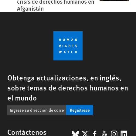
crisis de derechos humanos en
Afganistán
Obtenga actualizaciones, en inglés,
sobre temas de derechos humanos en
el mundo
Regístrese
BlueSky
X
Facebook
YouTub
Insta
Lin
Contáctenos