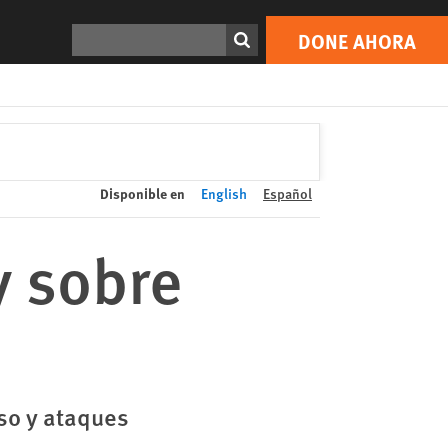
DONE AHORA
Print
Buscar
DONE AHORA
Disponible en
English
Español
y sobre
so y ataques