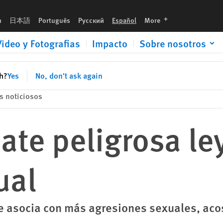
languages
h
日本語
Português
Русский
Español
More
Video y Fotografias
Impacto
Sobre nosotros
sh?
Yes
No, don't ask again
s noticiosos
te peligrosa le
ual
se asocia con más agresiones sexuales, aco