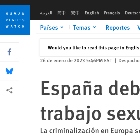
Skip
Skip
España debate peligrosa ley sobre trabajo sexual
to
to
العربية
简中
繁中
English
Français
Deutsc
cookie
main
privacy
content
Países
Temas
Reportes
notice
Cerrar
Would you like to read this page in Engli
✕
Share this via Facebook
26 de enero de 2023 5:46PM EST
|
Despacho
Share this via Bluesky
España deba
Share this via Compartir
trabajo sex
La criminalización en Europa 