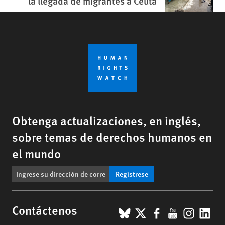
la llegada de migrantes a Ceuta
Obtenga actualizaciones, en inglés,
sobre temas de derechos humanos en
el mundo
Regístrese
BlueSky
X
Facebook
YouTub
Insta
Lin
Contáctenos