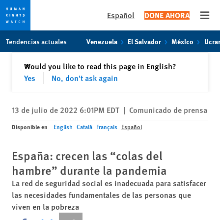
Español
DONE AHORA
Open
Skip
Skip
Tendencias actuales
Venezuela
El Salvador
México
Ucra
to
to
cookie
main
Cerrar
Would you like to read this page in English?
✕
privacy
content
Yes
No, don't ask again
notice
13 de julio de 2022 6:01PM EDT
|
Comunicado de prensa
Disponible en
English
Català
Français
Español
España: crecen las “colas del
hambre” durante la pandemia
La red de seguridad social es inadecuada para satisfacer
las necesidades fundamentales de las personas que
viven en la pobreza