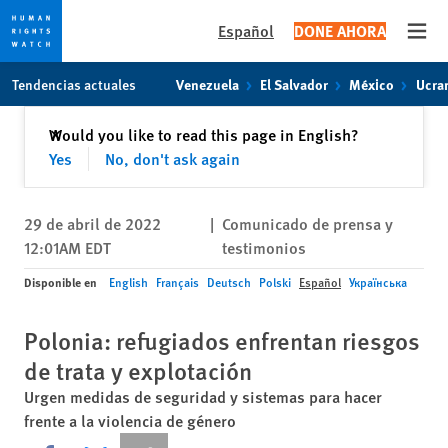
Español
DONE AHORA
Open
Skip
Skip
Tendencias actuales
Venezuela
El Salvador
México
Ucra
to
to
cookie
main
Cerrar
Would you like to read this page in English?
✕
privacy
content
Yes
No, don't ask again
notice
29 de abril de 2022
|
Comunicado de prensa y
12:01AM EDT
testimonios
Disponible en
English
Français
Deutsch
Polski
Español
Українська
Polonia: refugiados enfrentan riesgos
de trata y explotación
Urgen medidas de seguridad y sistemas para hacer
frente a la violencia de género