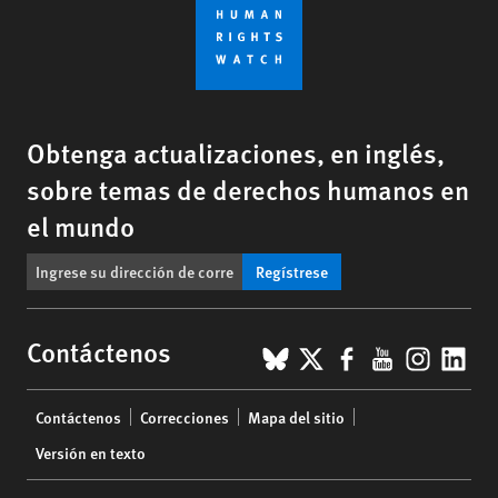
Obtenga actualizaciones, en inglés,
sobre temas de derechos humanos en
el mundo
Regístrese
BlueSky
X
Facebook
YouTub
Insta
Lin
Contáctenos
Footer
Contáctenos
Correcciones
Mapa del sitio
menu
Versión en texto