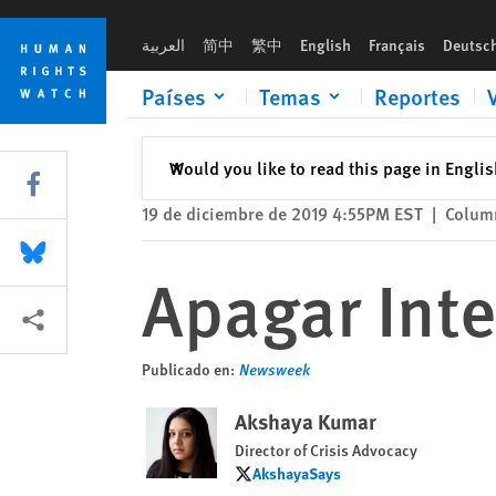
Skip
Skip
Apagar Internet para acallar las críticas
to
to
العربية
简中
繁中
English
Français
Deutsc
cookie
main
privacy
content
Países
Temas
Reportes
notice
Cerrar
Would you like to read this page in Engli
✕
Share this via Facebook
19 de diciembre de 2019 4:55PM EST
|
Colum
Share this via Bluesky
Apagar Inter
Share this via Compartir
Publicado en:
Newsweek
Akshaya Kumar
Director of Crisis Advocacy
AkshayaSays
AkshayaSays