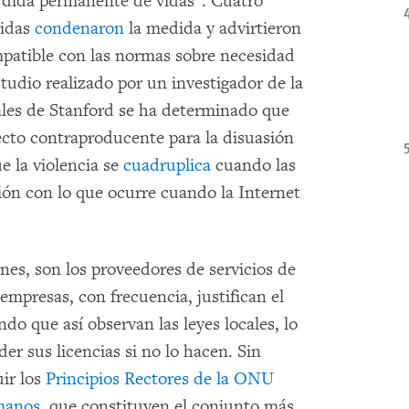
pérdida permanente de vidas”. Cuatro
nidas
condenaron
la medida y advirtieron
patible con las normas sobre necesidad
tudio realizado por un investigador de la
ales de Stanford se ha determinado que
fecto contraproducente para la disuasión
e la violencia se
cuadruplica
cuando las
ión con lo que ocurre cuando la Internet
nes, son los proveedores de servicios de
mpresas, con frecuencia, justifican el
do que así observan las leyes locales, lo
der sus licencias si no lo hacen. Sin
ir los
Principios Rectores de la ONU
manos
, que constituyen el conjunto más