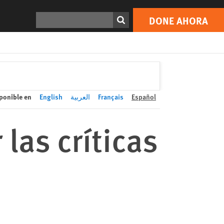
DONE AHORA
Print
Buscar
DONE AHORA
ponible en
English
العربية
Français
Español
las críticas