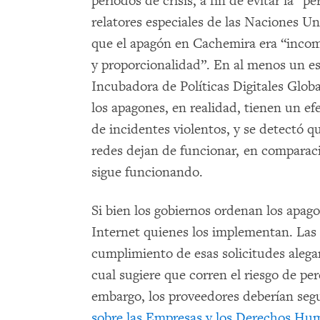
períodos de crisis, a fin de evitar la “
relatores especiales de las Naciones U
que el apagón en Cachemira era “incom
y proporcionalidad”. En al menos un es
Incubadora de Políticas Digitales Glob
los apagones, en realidad, tienen un e
de incidentes violentos, y se detectó qu
redes dejan de funcionar, en comparac
sigue funcionando.
Si bien los gobiernos ordenan los apago
Internet quienes los implementan. Las e
cumplimiento de esas solicitudes alegan
cual sugiere que corren el riesgo de per
embargo, los proveedores deberían segu
sobre las Empresas y los Derechos Hu