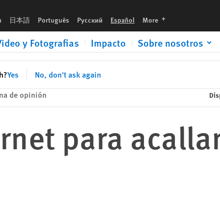
languages
h
日本語
Português
Русский
Español
More
Video y Fotografias
Impacto
Sobre nosotros
sh?
Yes
No, don't ask again
na de opinión
Dis
net para acallar 