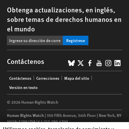
Obtenga actualizaciones, en inglés,
sobre temas de derechos humanos en
el mundo
Regístrese
BlueSky
X
Facebook
YouTub
Insta
Lin
Contáctenos
Footer
Contáctenos
Correcciones
Mapa del sitio
menu
Versión en texto
© 2026 Human Rights Watch
Human Rights Watch
| 350 Fifth Avenue, 34th Floor | New York,
NY
10118-3299
USA
|
t
1.212.290.4700
Human Rights Watch cookie preferences
Utilizamos cookies, tecnologías de seguimiento y