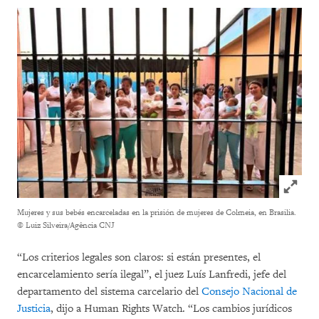
Click to
Mujeres y sus bebés encarceladas en la prisión de mujeres de Colmeia, en Brasilia.
© Luiz Silveira/Agência CNJ
“Los criterios legales son claros: si están presentes, el
encarcelamiento sería ilegal”, el juez Luís Lanfredi, jefe del
departamento del sistema carcelario del
Consejo Nacional de
Justicia
, dijo a Human Rights Watch. “Los cambios jurídicos