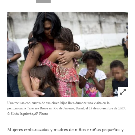
Click to
Una reclusa con cuatro de sus cinco hijos llora durante una visita en la
penitenciaría Talavera Bruce en Río de Janeiro, Brasil, el 23 de noviembre de 2017.
© Silvia Izquierdo/AP Photo
Mujeres embarazadas y madres de niños y niñas pequeños y