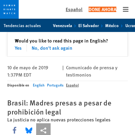
Español
DONE AHORA
Open
Skip
Skip
Tendencias actuales
Venezuela
El Salvador
México
Ucra
to
to
cookie
main
Cerrar
Would you like to read this page in English?
✕
privacy
content
Yes
No, don't ask again
notice
10 de mayo de 2019
|
Comunicado de prensa y
1:37PM EDT
testimonios
Disponible en
English
Português
Español
Brasil: Madres presas a pesar de
prohibición legal
La justicia no aplica nuevas protecciones legales
Share this via Facebook
Share this via Bluesky
Share this via Compartir