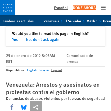
Español
DONE AHORA
Open
Skip
Skip
Tendencias actuales
Venezuela
El Salvador
México
Ucra
to
to
cookie
main
Cerrar
Would you like to read this page in English?
✕
privacy
content
Yes
No, don't ask again
notice
25 de enero de 2019 8:05AM
|
Comunicado de
EST
prensa
Disponible en
English
Français
Español
Venezuela: Arrestos y asesinatos en
protestas contra el gobierno
Denuncias de abusos violentos por fuerzas de seguridad
Share this via Facebook
Share this via Bluesky
Share this via Compartir