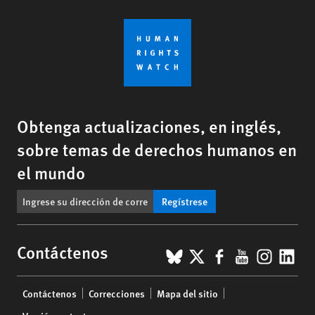
Obtenga actualizaciones, en inglés,
sobre temas de derechos humanos en
el mundo
Regístrese
BlueSky
X
Facebook
YouTub
Insta
Lin
Contáctenos
Footer
Contáctenos
Correcciones
Mapa del sitio
menu