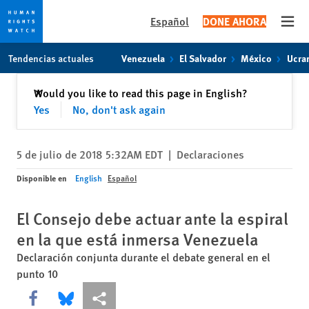
Español
DONE AHORA
Open
Skip
Skip
Tendencias actuales
Venezuela
El Salvador
México
Ucra
to
to
cookie
main
Cerrar
Would you like to read this page in English?
✕
privacy
content
Yes
No, don't ask again
notice
5 de julio de 2018 5:32AM EDT
|
Declaraciones
Disponible en
English
Español
El Consejo debe actuar ante la espiral
en la que está inmersa Venezuela
Declaración conjunta durante el debate general en el
punto 10
Share this via Facebook
Share this via Bluesky
Share this via Compartir