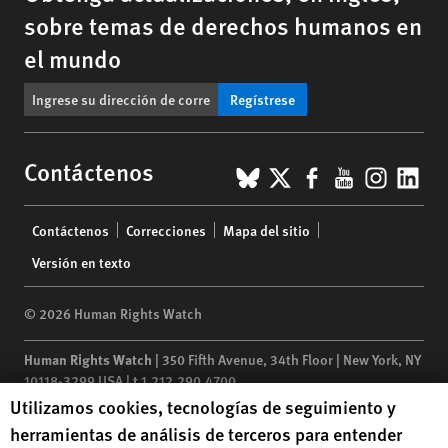
sobre temas de derechos humanos en
el mundo
Regístrese
BlueSky
X
Facebook
YouTub
Insta
Lin
Contáctenos
Footer
Contáctenos
Correcciones
Mapa del sitio
menu
Versión en texto
© 2026 Human Rights Watch
Human Rights Watch
| 350 Fifth Avenue, 34th Floor | New York,
NY
10118-3299
USA
|
t
1.212.290.4700
Human Rights Watch cookie preferences
Utilizamos cookies, tecnologías de seguimiento y
Human Rights Watch
is a 501(C)(3) nonprofit registered in the US
herramientas de análisis de terceros para entender
under EIN: 13-2875808