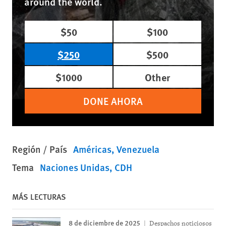
around the world.
$50
$100
$250
$500
$1000
Other
DONE AHORA
Región / País
Américas
Venezuela
Tema
Naciones Unidas
CDH
MÁS LECTURAS
8 de diciembre de 2025
Despachos noticiosos