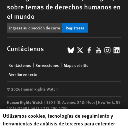
sobre temas de derechos humanos en
el mundo
Regístrese
BlueSky
X
Facebook
YouTub
Insta
Lin
Contáctenos
Footer
Contáctenos
Correcciones
Mapa del sitio
menu
Versión en texto
© 2026 Human Rights Watch
Human Rights Watch
| 350 Fifth Avenue, 34th Floor | New York,
NY
10118-3299
USA
|
t
1.212.290.4700
Human Rights Watch cookie preferences
Utilizamos cookies, tecnologías de seguimiento y
Human Rights Watch
is a 501(C)(3) nonprofit registered in the US
herramientas de análisis de terceros para entender
under EIN: 13-2875808