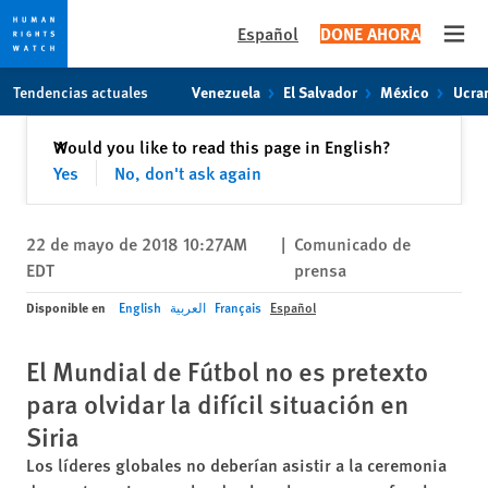
Español
DONE AHORA
Open
Skip
Skip
Tendencias actuales
Venezuela
El Salvador
México
Ucra
to
to
cookie
main
Cerrar
Would you like to read this page in English?
✕
privacy
content
Yes
No, don't ask again
notice
22 de mayo de 2018 10:27AM
|
Comunicado de
EDT
prensa
Disponible en
English
العربية
Français
Español
El Mundial de Fútbol no es pretexto
para olvidar la difícil situación en
Siria
Los líderes globales no deberían asistir a la ceremonia