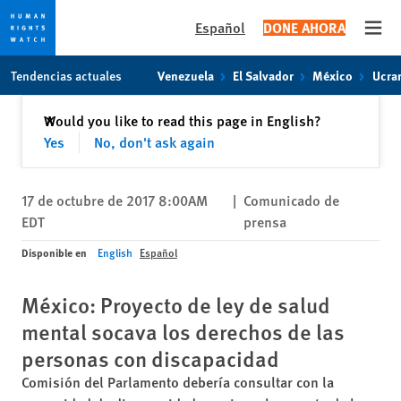
Español
DONE AHORA
Open
Skip
Skip
Tendencias actuales
Venezuela
El Salvador
México
Ucra
to
to
cookie
main
Cerrar
Would you like to read this page in English?
✕
privacy
content
Yes
No, don't ask again
notice
17 de octubre de 2017 8:00AM
|
Comunicado de
EDT
prensa
Disponible en
English
Español
México: Proyecto de ley de salud
mental socava los derechos de las
personas con discapacidad
Comisión del Parlamento debería consultar con la