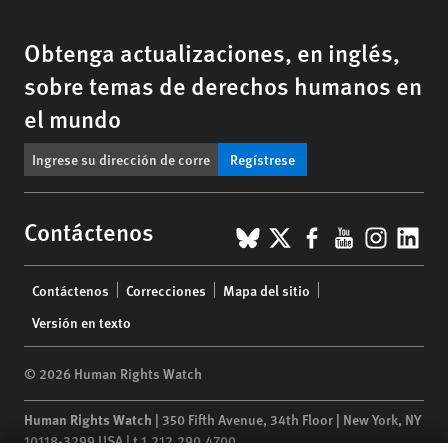
Obtenga actualizaciones, en inglés,
sobre temas de derechos humanos en
el mundo
Regístrese
BlueSky
X
Facebook
YouTub
Insta
Lin
Contáctenos
Footer
Contáctenos
Correcciones
Mapa del sitio
menu
Versión en texto
© 2026 Human Rights Watch
Human Rights Watch
| 350 Fifth Avenue, 34th Floor | New York,
NY
10118-3299
USA
|
t
1.212.290.4700