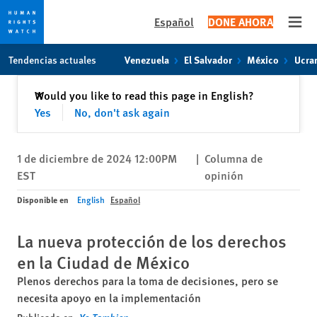
Español
DONE AHORA
Open
Skip
Skip
Tendencias actuales
Venezuela
El Salvador
México
Ucra
to
to
cookie
main
Cerrar
Would you like to read this page in English?
✕
privacy
content
Yes
No, don't ask again
notice
1 de diciembre de 2024 12:00PM
|
Columna de
EST
opinión
Disponible en
English
Español
La nueva protección de los derechos
en la Ciudad de México
Plenos derechos para la toma de decisiones, pero se
necesita apoyo en la implementación