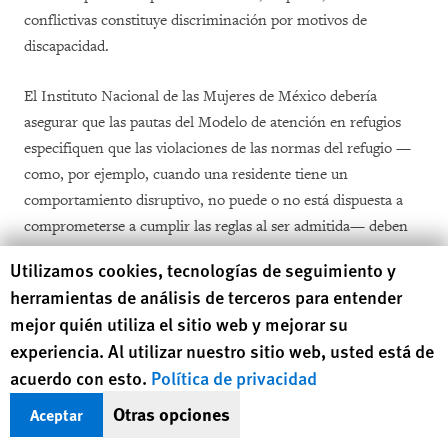
conflictivas constituye discriminación por motivos de
discapacidad.
El Instituto Nacional de las Mujeres de México debería
asegurar que las pautas del Modelo de atención en refugios
especifiquen que las violaciones de las normas del refugio —
como, por ejemplo, cuando una residente tiene un
comportamiento disruptivo, no puede o no está dispuesta a
comprometerse a cumplir las reglas al ser admitida— deben
analizarse caso por caso, y no permitir que las decisiones
Human Rights Watch cookie preferences
Utilizamos cookies, tecnologías de seguimiento y
respecto de la admisión se basen en la discapacidad de una
herramientas de análisis de terceros para entender
persona.
mejor quién utiliza el sitio web y mejorar su
experiencia. Al utilizar nuestro sitio web, usted está de
En la actualidad, el gobierno está llevando a cabo una revisión
acuerdo con esto.
Política de privacidad
de políticas principales relacionadas con la violencia contra
las mujeres y la violencia familiar. El Instituto Nacional de las
Otras opciones
Aceptar
Mujeres está realizando una revisión del
Modelo de atención en