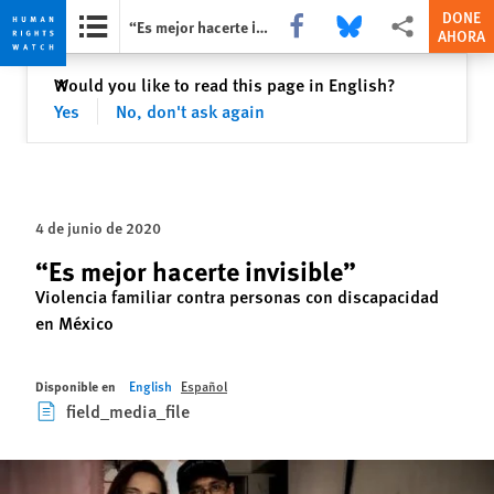
DONE
Share this via Facebook
Share this via Bluesky
Share this via Com
“Es mejor hacerte invisible”
AHORA
Skip
Skip
Cerrar
Would you like to read this page in English?
✕
to
to
Yes
No, don't ask again
cookie
main
privacy
content
notice
4 de junio de 2020
“Es mejor hacerte invisible”
Violencia familiar contra personas con discapacidad
en México
Disponible en
English
Español
field_media_file