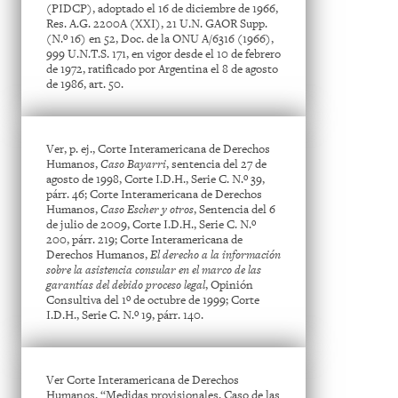
(PIDCP), adoptado el 16 de diciembre de 1966,
Res. A.G. 2200A (XXI), 21 U.N. GAOR Supp.
(N.º 16) en 52, Doc. de la ONU A/6316 (1966),
999 U.N.T.S. 171, en vigor desde el 10 de febrero
de 1972, ratificado por Argentina el 8 de agosto
de 1986, art. 50.
Ver, p. ej., Corte Interamericana de Derechos
Humanos,
Caso Bayarri
, sentencia del 27 de
agosto de 1998, Corte I.D.H., Serie C. N.º 39,
párr. 46; Corte Interamericana de Derechos
Humanos,
Caso Escher y otros
, Sentencia del 6
de julio de 2009, Corte I.D.H., Serie C. N.º
200, párr. 219; Corte Interamericana de
Derechos Humanos,
El derecho a la información
sobre la asistencia consular en el marco de las
garantías del debido proceso legal
, Opinión
Consultiva del 1º de octubre de 1999; Corte
I.D.H., Serie C. N.º 19, párr. 140.
Ver Corte Interamericana de Derechos
Humanos, “Medidas provisionales. Caso de las