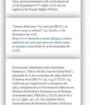
Jujuy, pronunciamiento del 29 de marzo de
2016, Expediente N.º 12962-2016 (en los
registros de Human Rights Watch)
“Susana Malcorra: ‘No creo que EE.UU. se
cierre como se estima’”,
La Nación
, 11 de
diciembre de 2016,
http://www.lanacion.com.ar/1965954-susana-
malcorra-no-creo-que-eeuu-se-cierre-como-
se-estima
(consultado el 13 de diciembre de
2016).
Convención Americana sobre Derechos
Humanos (“Pacto de San José de Costa Rica”),
adoptada el 22 de noviembre de 1969, Serie de
Tratados de la OEA N.° 36, 1144 U.N.T.S. 123,
ratificada por Argentina el 14 de agosto de
1984, reimpresa en los Documentos Básicos en
Materia de Derechos Humanos en el Sistema
Interamericano, OEA/Ser.L.V/II.82 doc.6 rev.1
en 25 (1992), art. 28. Ver también Pacto
Internacional de Derechos Civiles y Políticos