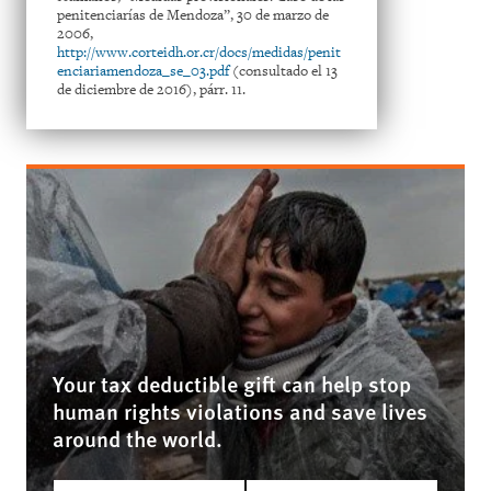
penitenciarías de Mendoza”, 30 de marzo de
2006,
http://www.corteidh.or.cr/docs/medidas/penit
enciariamendoza_se_03.pdf
(consultado el 13
de diciembre de 2016), párr. 11.
Your tax deductible gift can help stop
human rights violations and save lives
around the world.