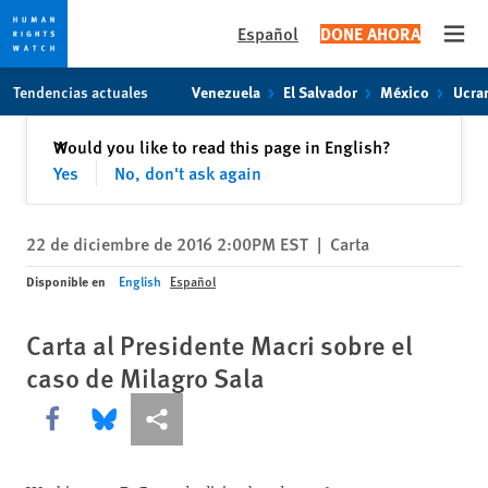
Español
DONE AHORA
Open
Skip
Skip
Tendencias actuales
Venezuela
El Salvador
México
Ucra
to
to
cookie
main
Cerrar
Would you like to read this page in English?
✕
privacy
content
Yes
No, don't ask again
notice
22 de diciembre de 2016 2:00PM EST
|
Carta
Disponible en
English
Español
Carta al Presidente Macri sobre el
caso de Milagro Sala
Share this via Facebook
Share this via Bluesky
Share this via Compartir