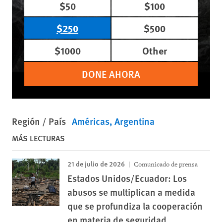
$50
$100
$250
$500
$1000
Other
DONE AHORA
Región / País
Américas
Argentina
MÁS LECTURAS
21 de julio de 2026
Comunicado de prensa
Estados Unidos/Ecuador: Los
abusos se multiplican a medida
que se profundiza la cooperación
en materia de seguridad