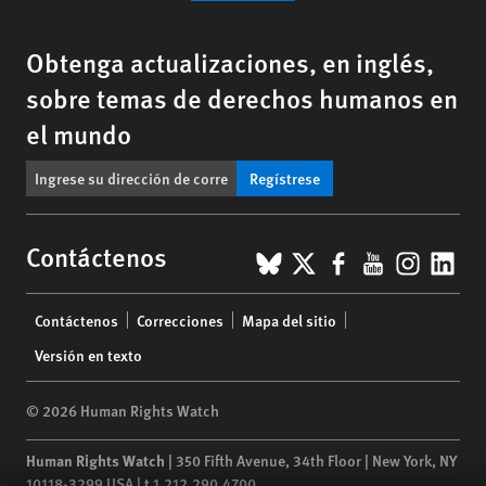
Obtenga actualizaciones, en inglés,
sobre temas de derechos humanos en
el mundo
Regístrese
BlueSky
X
Facebook
YouTub
Insta
Lin
Contáctenos
Footer
Contáctenos
Correcciones
Mapa del sitio
menu
Versión en texto
© 2026 Human Rights Watch
Human Rights Watch
| 350 Fifth Avenue, 34th Floor | New York,
NY
10118-3299
USA
|
t
1.212.290.4700