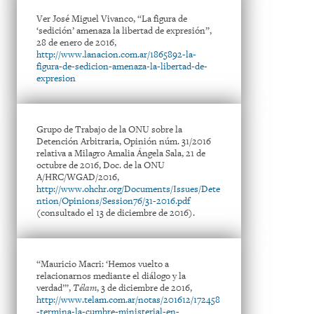
Ver José Miguel Vivanco, “La figura de
‘sedición’ amenaza la libertad de expresión”,
28 de enero de 2016,
http://www.lanacion.com.ar/1865892-la-
figura-de-sedicion-amenaza-la-libertad-de-
expresion
Grupo de Trabajo de la ONU sobre la
Detención Arbitraria, Opinión núm. 31/2016
relativa a Milagro Amalia Ángela Sala, 21 de
octubre de 2016, Doc. de la ONU
A/HRC/WGAD/2016,
http://www.ohchr.org/Documents/Issues/Dete
ntion/Opinions/Session76/31-2016.pdf
(consultado el 13 de diciembre de 2016).
“Mauricio Macri: ‘Hemos vuelto a
relacionarnos mediante el diálogo y la
verdad’”,
Télam
, 3 de diciembre de 2016,
http://www.telam.com.ar/notas/201612/172458
-termina-la-cumbre-ministerial-en-