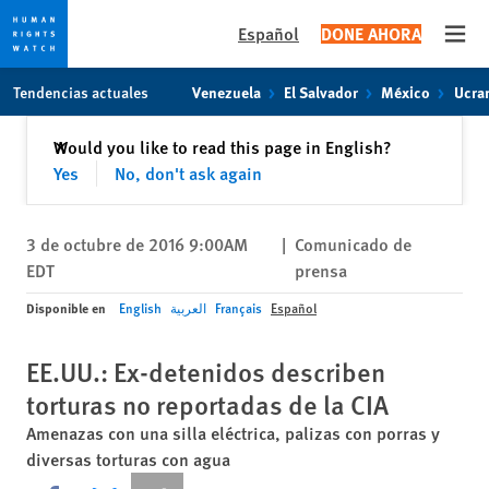
Español
DONE AHORA
Open
Skip
Skip
Tendencias actuales
Venezuela
El Salvador
México
Ucra
to
to
cookie
main
Cerrar
Would you like to read this page in English?
✕
privacy
content
Yes
No, don't ask again
notice
3 de octubre de 2016 9:00AM
|
Comunicado de
EDT
prensa
Disponible en
English
العربية
Français
Español
EE.UU.: Ex-detenidos describen
torturas no reportadas de la CIA
Amenazas con una silla eléctrica, palizas con porras y
diversas torturas con agua