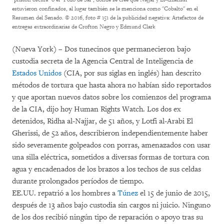
estuvieron confinados, al lugar también se le menciona como "Cobalto" en el
Resumen del Senado.
© 2016, foto # 151 de la publicidad negativa: Artefactos de
entregas extraordinarias de Crofton Negro y Edmund Clark
(Nueva York) – Dos tunecinos que permanecieron bajo
custodia secreta de la Agencia Central de Inteligencia de
Estados Unidos
(CIA, por sus siglas en inglés) han descrito
métodos de tortura que hasta ahora no habían sido reportados
y que aportan nuevos datos sobre los comienzos del programa
de la CIA, dijo hoy Human Rights Watch. Los dos ex
detenidos, Ridha al-Najjar, de 51 años, y Lotfi al-Arabi El
Gherissi, de 52 años, describieron independientemente haber
sido severamente golpeados con porras, amenazados con usar
una silla eléctrica, sometidos a diversas formas de tortura con
agua y encadenados de los brazos a los techos de sus celdas
durante prolongados períodos de tiempo.
EE.UU. repatrió a los hombres a
Túnez
el 15 de junio de 2015,
después de 13 años bajo custodia sin cargos ni juicio. Ninguno
de los dos recibió ningún tipo de reparación o apoyo tras su