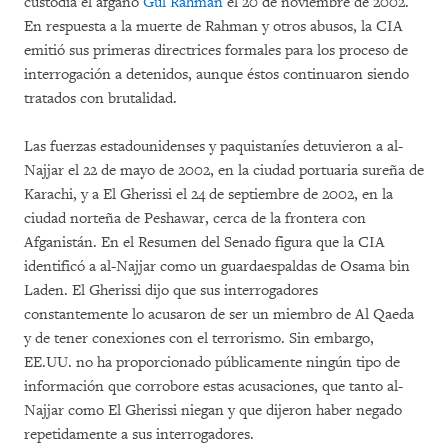
custodia el afgano
Gul Rahman
el 20 de noviembre de 2002.
En respuesta a la muerte de Rahman y otros abusos, la CIA
emitió sus primeras directrices formales para los proceso de
interrogación a detenidos, aunque éstos continuaron siendo
tratados con brutalidad.
Las fuerzas estadounidenses y paquistaníes detuvieron a al-
Najjar el 22 de mayo de 2002, en la ciudad portuaria sureña de
Karachi, y a El Gherissi el 24 de septiembre de 2002, en la
ciudad norteña de Peshawar, cerca de la frontera con
Afganistán. En el Resumen del Senado figura que la CIA
identificó a al-Najjar como un guardaespaldas de Osama bin
Laden. El Gherissi dijo que sus interrogadores
constantemente lo acusaron de ser un miembro de Al Qaeda
y de tener conexiones con el terrorismo. Sin embargo,
EE.UU. no ha proporcionado públicamente ningún tipo de
información que corrobore estas acusaciones, que tanto al-
Najjar como El Gherissi niegan y que dijeron haber negado
repetidamente a sus interrogadores.