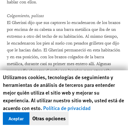
hablar con ellos.
Colgamiento, palizas
El Gherissi dijo que sus captores lo encadenaron de los brazos
por encima de su cabeza a una barra metálica que iba de un
extremo a otro del techo de su habitación. Al mismo tiempo,
le encadenaron los pies al suelo con pesados grilletes que dijo
que le hacían daño. El Gherissi permaneció en esta habitación
y en esa posición, con los brazos colgados de la barra
metálica, durante casi su primer mes entero allí. Algunas
veces podía alcanzar el suelo con los pies, pero otras sólo
Human Rights Watch cookie preferences
Utilizamos cookies, tecnologías de seguimiento y
podía tocarlo de puntillas. Mientras estaba colgado, los
herramientas de análisis de terceros para entender
guardas le golpeaban en la espalda, las piernas y los pies con
una porra que cree que estaba hecha de plástico. También
mejor quién utiliza el sitio web y mejorar su
solían tirarle cubos de agua fría. Eso solía ocurrir unas tres
experiencia. Al utilizar nuestro sitio web, usted está de
veces a la semana. Los guardas entraban en su habitación,
acuerdo con esto.
Política de privacidad
anunciaban que habían pasado otras 24 horas y lo bajaban
Otras opciones
Aceptar
para llevárselo a otra habitación cercana para interrogarle,
relató. Cuando hacían esto, le ataban las manos con cables