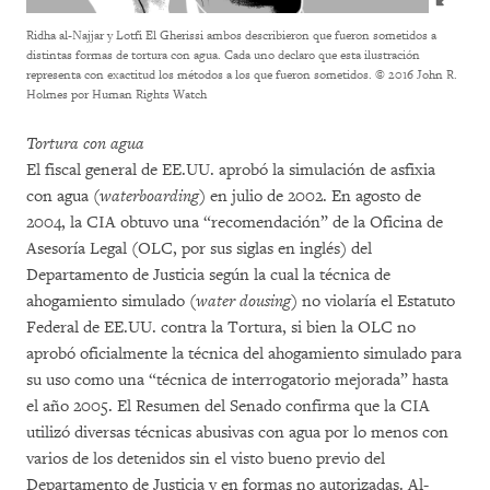
Ridha al-Najjar y Lotfi El Gherissi ambos describieron que fueron sometidos a
distintas formas de tortura con agua. Cada uno declaro que esta ilustración
representa con exactitud los métodos a los que fueron sometidos.
© 2016 John R.
Holmes por Human Rights Watch
Tortura con agua
El fiscal general de EE.UU. aprobó la simulación de asfixia
con agua (
waterboarding
) en julio de 2002. En agosto de
2004, la CIA obtuvo una “recomendación” de la Oficina de
Asesoría Legal (OLC, por sus siglas en inglés) del
Departamento de Justicia según la cual la técnica de
ahogamiento simulado (
water dousing
) no violaría el Estatuto
Federal de EE.UU. contra la Tortura, si bien la OLC no
aprobó oficialmente la técnica del ahogamiento simulado para
su uso como una “técnica de interrogatorio mejorada” hasta
el año 2005. El Resumen del Senado confirma que la CIA
utilizó diversas técnicas abusivas con agua por lo menos con
varios de los detenidos sin el visto bueno previo del
Departamento de Justicia y en formas no autorizadas. Al-