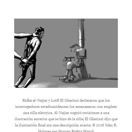
 fueron
Ridha 
Ridha al-Najjar y Lotfi El Gherissi declararon que los
durante
fueron s
interrogadores estadounidenses los amenazaron con emplear
e esta
uno dec
una silla eléctrica. Al-Najjar sugirió revisiones a una
los que
métodos
ilustración anterior que se hizo de la silla; El Gherissi dijo que
n Rights
la ilustración final era una descripción exacta. © 2016 John R.
Holmes por Human Rights Watch