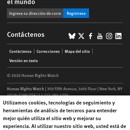
el mundo
Regístrese
BlueSky
X
Facebook
YouTub
Insta
Lin
Contáctenos
Footer
Contáctenos
Correcciones
Mapa del sitio
menu
Versión en texto
© 2026 Human Rights Watch
Human Rights Watch
| 350 Fifth Avenue, 34th Floor | New York,
NY
10118-3299
USA
|
t
1.212.290.4700
Human Rights Watch cookie preferences
Utilizamos cookies, tecnologías de seguimiento y
Human Rights Watch
is a 501(C)(3) nonprofit registered in the US
herramientas de análisis de terceros para entender
under EIN: 13-2875808
mejor quién utiliza el sitio web y mejorar su
experiencia. Al utilizar nuestro sitio web, usted está de