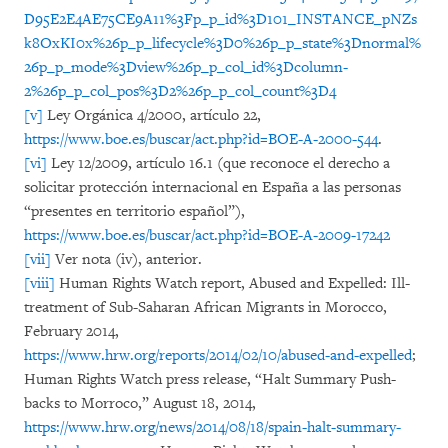
D95E2E4AE75CE9A11%3Fp_p_id%3D101_INSTANCE_pNZs
k8OxKI0x%26p_p_lifecycle%3D0%26p_p_state%3Dnormal%
26p_p_mode%3Dview%26p_p_col_id%3Dcolumn-
2%26p_p_col_pos%3D2%26p_p_col_count%3D4
[v]
Ley Orgánica 4/2000, artículo 22,
https://www.boe.es/buscar/act.php?id=BOE-A-2000-544
.
[vi]
Ley 12/2009, artículo 16.1 (que reconoce el derecho a
solicitar protección internacional en España a las personas
“presentes en territorio español”),
https://www.boe.es/buscar/act.php?id=BOE-A-2009-17242
[vii]
Ver nota (iv), anterior.
[viii]
Human Rights Watch report, Abused and Expelled: Ill-
treatment of Sub-Saharan African Migrants in Morocco,
February 2014,
https://www.hrw.org/reports/2014/02/10/abused-and-expelled
;
Human Rights Watch press release, “Halt Summary Push-
backs to Morroco,” August 18, 2014,
https://www.hrw.org/news/2014/08/18/spain-halt-summary-