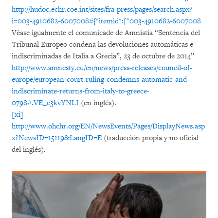
http://hudoc.echr.coe.int/sites/fra-press/pages/search.aspx?
i=003-4910682-6007008#{"itemid":["003-4910682-6007008
Véase igualmente el comunicade de Amnistía “Sentencia del
Tribunal Europeo condena las devoluciones automáticas e
indiscriminadas de Italia a Grecia”, 23 de octubre de 2014”
http://www.amnesty.eu/en/news/press-releases/council-of-
europe/european-court-ruling-condemns-automatic-and-
indiscriminate-returns-from-italy-to-greece-
0798#.VE_c3kvYNLI
(en inglés).
[xi]
http://www.ohchr.org/EN/NewsEvents/Pages/DisplayNews.asp
x?NewsID=15119&LangID=E
(traducción propia y no oficial
del inglés).