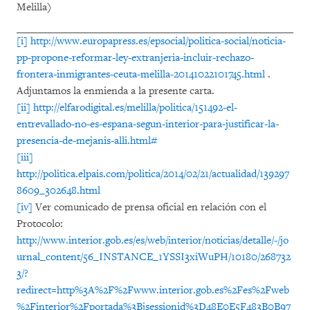
Melilla)
[i]
http://www.europapress.es/epsocial/politica-social/noticia-
pp-propone-reformar-ley-extranjeria-incluir-rechazo-
frontera-inmigrantes-ceuta-melilla-20141022101745.html
.
Adjuntamos la enmienda a la presente carta.
[ii]
http://elfarodigital.es/melilla/politica/151492-el-
entrevallado-no-es-espana-segun-interior-para-justificar-la-
presencia-de-mejanis-alli.html#
[iii]
http://politica.elpais.com/politica/2014/02/21/actualidad/139297
8609_302648.html
[iv]
Ver comunicado de prensa oficial en relación con el
Protocolo:
http://www.interior.gob.es/es/web/interior/noticias/detalle/-/jo
urnal_content/56_INSTANCE_1YSSI3xiWuPH/10180/268732
3/?
redirect=http%3A%2F%2Fwww.interior.gob.es%2Fes%2Fweb
%2Finterior%2Fportada%3Bjsessionid%3D48E0E5F483B0B97