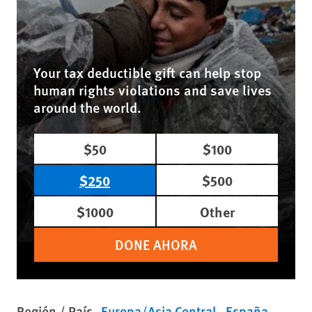
Your tax deductible gift can help stop
human rights violations and save lives
around the world.
$50
$100
$250
$500
$1000
Other
DONE AHORA
Región / País
Europa/Asia Central
España