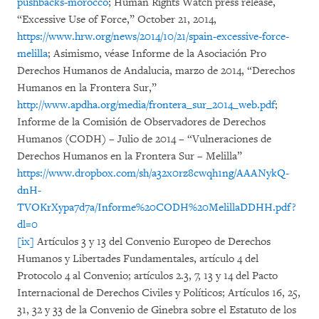
pushbacks-morocco
; Human Rights Watch press release,
“Excessive Use of Force,” October 21, 2014,
https://www.hrw.org/news/2014/10/21/spain-excessive-force-
melilla
; Asimismo, véase Informe de la Asociación Pro
Derechos Humanos de Andalucia, marzo de 2014, “Derechos
Humanos en la Frontera Sur,”
http://www.apdha.org/media/frontera_sur_2014_web.pdf
;
Informe de la Comisión de Observadores de Derechos
Humanos (CODH) – Julio de 2014 – “Vulneraciones de
Derechos Humanos en la Frontera Sur – Melilla”
https://www.dropbox.com/sh/a32x0rz8cwqh1ng/AAANykQ-
dnH-
TVOKrXypa7d7a/Informe%20CODH%20MelillaDDHH.pdf?
dl=0
[ix]
Artículos 3 y 13 del Convenio Europeo de Derechos
Humanos y Libertades Fundamentales, artículo 4 del
Protocolo 4 al Convenio; artículos 2.3, 7, 13 y 14 del Pacto
Internacional de Derechos Civiles y Políticos; Artículos 16, 25,
31, 32 y 33 de la Convenio de Ginebra sobre el Estatuto de los