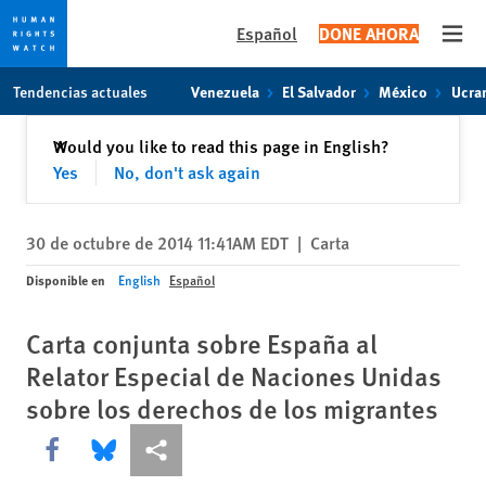
Español
DONE AHORA
Open
Skip
Skip
Tendencias actuales
Venezuela
El Salvador
México
Ucra
to
to
cookie
main
Cerrar
Would you like to read this page in English?
✕
privacy
content
Yes
No, don't ask again
notice
30 de octubre de 2014 11:41AM EDT
|
Carta
Disponible en
English
Español
Carta conjunta sobre España al
Relator Especial de Naciones Unidas
sobre los derechos de los migrantes
Share this via Facebook
Share this via Bluesky
Share this via Compartir