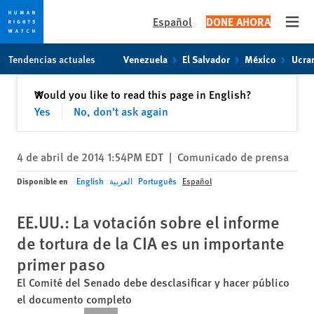
Español
DONE AHORA
Open
Skip
Skip
Tendencias actuales
Venezuela
El Salvador
México
Ucra
to
to
cookie
main
Cerrar
Would you like to read this page in English?
✕
privacy
content
Yes
No, don't ask again
notice
4 de abril de 2014 1:54PM EDT
|
Comunicado de prensa
Disponible en
English
العربية
Português
Español
EE.UU.: La votación sobre el informe
de tortura de la CIA es un importante
primer paso
El Comité del Senado debe desclasificar y hacer público
el documento completo