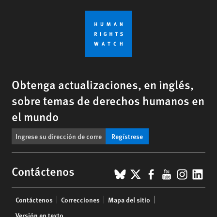
Obtenga actualizaciones, en inglés,
sobre temas de derechos humanos en
el mundo
Regístrese
BlueSky
X
Facebook
YouTub
Insta
Lin
Contáctenos
Footer
Contáctenos
Correcciones
Mapa del sitio
menu
Versión en texto