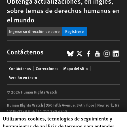
Obtenga actualizaciones, en inglés,
sobre temas de derechos humanos en
el mundo
Regístrese
BlueSky
X
Facebook
YouTub
Insta
Lin
Contáctenos
Footer
Contáctenos
Correcciones
Mapa del sitio
menu
Versión en texto
© 2026 Human Rights Watch
Human Rights Watch
| 350 Fifth Avenue, 34th Floor | New York,
NY
10118-3299
USA
|
t
1.212.290.4700
Human Rights Watch cookie preferences
Utilizamos cookies, tecnologías de seguimiento y
Human Rights Watch
is a 501(C)(3) nonprofit registered in the US
herramientas de análisis de terceros para entender