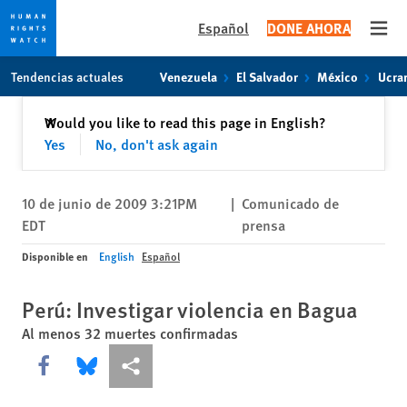
Español
DONE AHORA
Open
Skip
Skip
Tendencias actuales
Venezuela
El Salvador
México
Ucra
to
to
cookie
main
Cerrar
Would you like to read this page in English?
✕
privacy
content
Yes
No, don't ask again
notice
10 de junio de 2009 3:21PM
|
Comunicado de
EDT
prensa
Disponible en
English
Español
Perú: Investigar violencia en Bagua
Al menos 32 muertes confirmadas
Share this via Facebook
Share this via Bluesky
Share this via Compartir