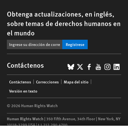
Obtenga actualizaciones, en inglés,
sobre temas de derechos humanos en
el mundo
Regístrese
BlueSky
X
Facebook
YouTub
Insta
Lin
Contáctenos
Footer
Contáctenos
Correcciones
Mapa del sitio
menu
Versión en texto
© 2026 Human Rights Watch
Human Rights Watch
| 350 Fifth Avenue, 34th Floor | New York,
NY
10118-3299
USA
|
t
1.212.290.4700