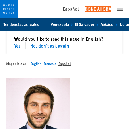
Español
DONE AHORA
Open
Skip
Skip
Tendencias actuales
Venezuela
El Salvador
México
Ucra
to
to
cookie
main
Cerrar
Would you like to read this page in English?
✕
privacy
content
Yes
No, don't ask again
notice
Disponible en
English
Français
Español